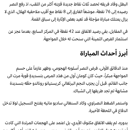
البطل وقاد فريقه لحصد ثلاث نقاط جديدة قرّبته أكثر من اللقب، اذ رفع النصر
رصيده إلى 76 نقطة، موسّعاً الفارق إلى 8 نقاط مع أقرب ملاحقيه الهلال، الذي لا
يزال يمتلك مباراة مؤجلة قد تعيد بعض الإثارة إلى سباق القمة.
في المقابل، بقي رصيد الاتفاق عند 42 نقطة في المركز السابع، بعدما عجز عن
استثمار الفرص الثمينة التي سنحت له خلال المواجهة.
أبرز أحداث المباراة
منذ الدقائق الأولى، فرض النصر أسلوبه الهجومي، وظهر عازماً على حسم
المواجهة مبكراً، حيث كان كومان أول من هدّد المرمى بتسديدةٍ قوية مرت الى
جانب القائم، قبل أن يجرّب النجم البرتغالي كريستيانو رونالدو حظّه بتسديدة
مشابهة لم تجد طريقها إلى الشباك.
واستمر الضغط النصراوي، وكاد السنغالي ساديو مانيه يفتتح التسجيل لولا تدخل
الدفاع في اللحظة الأخيرة.
بدوره، لم يقف الاتفاق مكتوف الأيدي، بل اعتمد على الهجمات المرتدة التي كادت