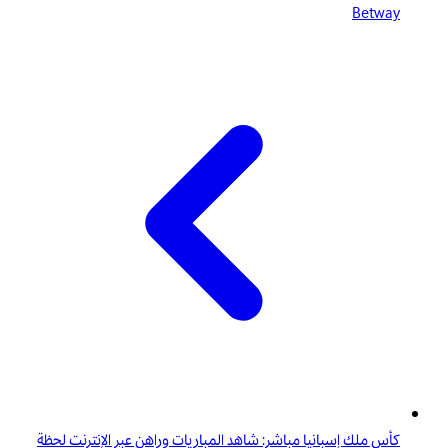
Betway
كأس ملك إسبانيا مباشر: شاهد المباريات وراهن عبر الإنترنت لحظة