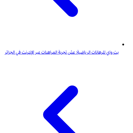
بت واي للرهانات الرياضية: عش تجربة المراهنات عبر الإنترنت في الجزائر