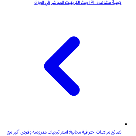
كيفية مشاهدة IPL وبث الكريكيت المباشر في الجزائر
نصائح مراهنات احترافية مجانية: استراتيجيات مدروسة وفرص أكبر مع