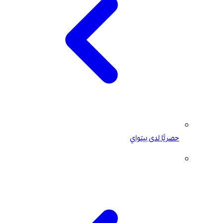
حصريًّا لدى بيتواي