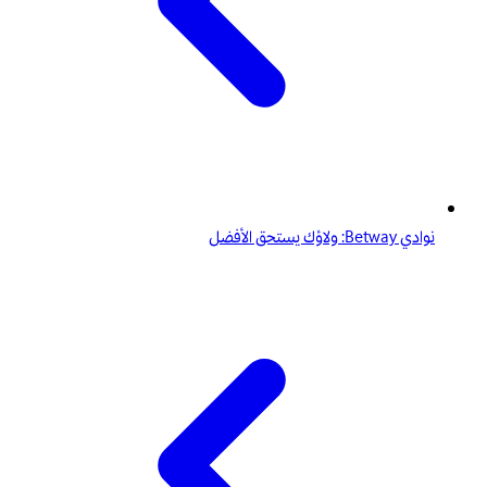
نوادي Betway: ولاؤك يستحق الأفضل