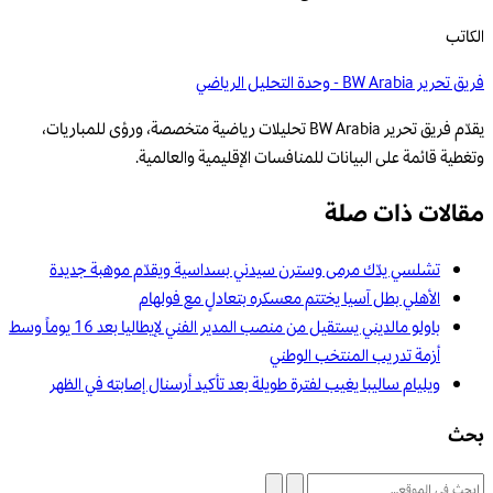
الكاتب
فريق تحرير BW Arabia - وحدة التحليل الرياضي
يقدّم فريق تحرير BW Arabia تحليلات رياضية متخصصة، ورؤى للمباريات،
وتغطية قائمة على البيانات للمنافسات الإقليمية والعالمية.
مقالات ذات صلة
تشلسي يدّك مرمى وسترن سيدني بسداسية ويقدّم موهبة جديدة
الأهلي بطل آسيا يختتم معسكره بتعادلٍ مع فولهام
باولو مالديني يستقيل من منصب المدير الفني لإيطاليا بعد 16 يوماً وسط
أزمة تدريب المنتخب الوطني
ويليام ساليبا يغيب لفترة طويلة بعد تأكيد أرسنال إصابته في الظهر
بحث