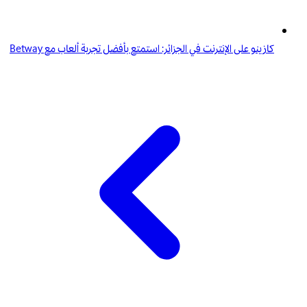
كازينو على الإنترنت في الجزائر: استمتع بأفضل تجربة ألعاب مع Betway