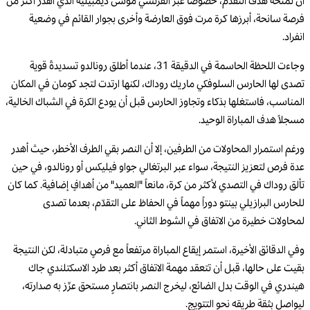
أن تمنحه هدف التقدم، خصوصاً عبر الفرنسي موسى ديمبيليه الذي أهدر أكثر من
فرصة سانحة، أبرزها كرة مرت فوق العارضة وأخرى بجوار القائم في وضعية
انفراد.
وجاءت اللحظة الحاسمة في الدقيقة 31، عندما أطلق رونالدو تسديدةً قوية
تصدى لها الحارس السلوفكي ماريك روداك، لكنها ارتدت لتجد كومان في المكان
المناسب، فاستغلها بذكاء وتجاوز الحارس قبل أن يودع الكرة في الشباك الخالية،
مسجلاً هدف المباراة الوحيد.
ورغم استمرار المحاولات من الطرفين، إلا أن النصر بقي الطرف الأخطر، حيث أهدر
عدة فرص لتعزيز النتيجة، سواء عبر البرتغالي جواو فيليكس أو رونالدو، في حين
تألق روداك في التصدي لأكثر من كرة، مانعاً "العميد" من أهدافٍ إضافية. كما كان
للحارس البرازيلي بينتو دوراً مهماً في الحفاظ على التقدّم، بعدما تصدى
لمحاولات خطيرة من الاتفاق في الشوط الثاني.
وفي الدقائق الأخيرة، استمر إيقاع المباراة مرتفعاً مع فرصٍ متبادلة، لكن النتيجة
بقيت على حالها، قبل أن تتعقد مهمة الاتفاق أكثر بعد طرد الاسكتلندي جاك
هيندري في الوقت بدل الضائع، ليخرج النصر بانتصارٍ مستحق عزّز به صدارته،
ليواصل بثقة طريقه نحو التتويج.