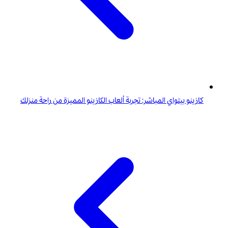
كازينو بيتواي المباشر: تجربة ألعاب الكازينو المميزة من راحة منزلك