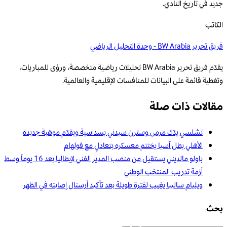
جديد في تاريخ النادي.
الكاتب
فريق تحرير BW Arabia - وحدة التحليل الرياضي
يقدّم فريق تحرير BW Arabia تحليلات رياضية متخصصة، ورؤى للمباريات،
وتغطية قائمة على البيانات للمنافسات الإقليمية والعالمية.
مقالات ذات صلة
تشلسي يدّك مرمى وسترن سيدني بسداسية ويقدّم موهبة جديدة
الأهلي بطل آسيا يختتم معسكره بتعادلٍ مع فولهام
باولو مالديني يستقيل من منصب المدير الفني لإيطاليا بعد 16 يوماً وسط
أزمة تدريب المنتخب الوطني
ويليام ساليبا يغيب لفترة طويلة بعد تأكيد أرسنال إصابته في الظهر
بحث