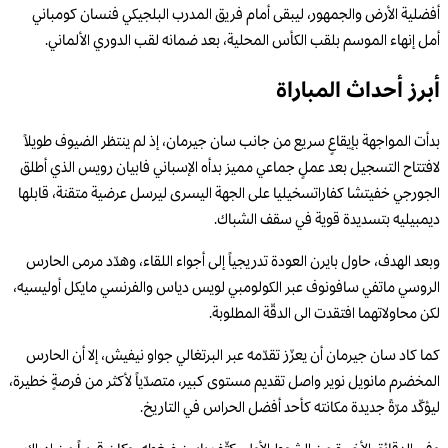
أفضلية الأرض والجمهور، ليبقى أمام فريق المدرب البلجيكي فنسان كومباني
أمل إنهاء الموسم بلقب الكأس المحلية، بعد ضمانه لقب الدوري الألماني.
أبرز أحداث المباراة
بدأت المواجهة بإيقاعٍ سريع من جانب سان جيرمان، إذ لم ينتظر الضيوف طويلاً
لافتتاح التسجيل بعد عملٍ جماعي مميز بدأه الإسباني فابيان رويس الذي أطلق
الجورجي خفيتشا كفاراتسخيليا على الجهة اليسرى ليرسل عرضية متقنة، قابلها
ديمبيليه بتسديدة قوية في سقف الشباك.
وبعد الهدف، حاول بايرن العودة تدريجياً إلى أجواء اللقاء، وهدّد مرمى الحارس
الروسي ماتفي سافونوف عبر الكولومبي لويس دياس والفرنسي مايكل أوليسيه،
لكن محاولاتهما افتقدت الى الدقّة المطلوبة.
كما كاد سان جيرمان أن يعزّز تقدّمه عبر البرتغالي جواو نيفيش، إلا أن الحارس
المخضرم مانويل نوير واصل تقديم مستوى كبير، متصدّياً لأكثر من فرصةٍ خطيرة،
ليؤكّد مرّةً جديدة مكانته كأحد أفضل الحراس في التاريخ.