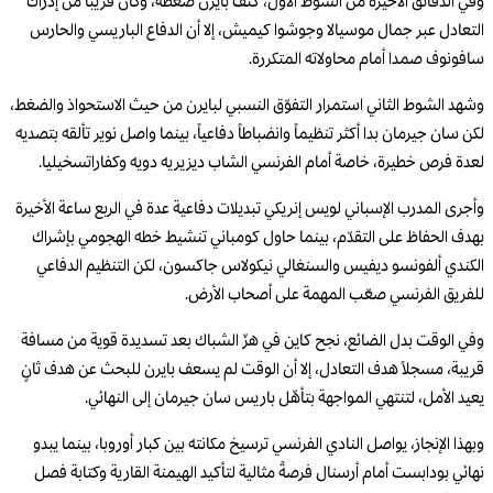
وفي الدقائق الأخيرة من الشوط الأول، كثّف بايرن ضغطه، وكان قريباً من إدراك
التعادل عبر جمال موسيالا وجوشوا كيميش، إلا أن الدفاع الباريسي والحارس
سافونوف صمدا أمام محاولاته المتكررة.
وشهد الشوط الثاني استمرار التفوّق النسبي لبايرن من حيث الاستحواذ والضغط،
لكن سان جيرمان بدا أكثر تنظيماً وانضباطاً دفاعياً، بينما واصل نوير تألقه بتصديه
لعدة فرص خطيرة، خاصة أمام الفرنسي الشاب ديزيريه دويه وكفاراتسخيليا.
وأجرى المدرب الإسباني لويس إنريكي تبديلات دفاعية عدة في الربع ساعة الأخيرة
بهدف الحفاظ على التقدّم، بينما حاول كومباني تنشيط خطه الهجومي بإشراك
الكندي ألفونسو ديفيس والسنغالي نيكولاس جاكسون، لكن التنظيم الدفاعي
للفريق الفرنسي صعّب المهمة على أصحاب الأرض.
وفي الوقت بدل الضائع، نجح كاين في هزّ الشباك بعد تسديدة قوية من مسافة
قريبة، مسجلاً هدف التعادل، إلا أن الوقت لم يسعف بايرن للبحث عن هدف ثانٍ
يعيد الأمل، لتنتهي المواجهة بتأهّل باريس سان جيرمان إلى النهائي.
وبهذا الإنجاز، يواصل النادي الفرنسي ترسيخ مكانته بين كبار أوروبا، بينما يبدو
نهائي بودابست أمام أرسنال فرصةً مثالية لتأكيد الهيمنة القارية وكتابة فصل