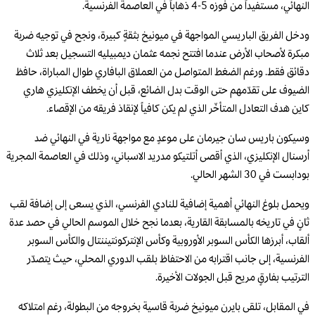
النهائي، مستفيداً من فوزه 5-4 ذهاباً في العاصمة الفرنسية.
ودخل الفريق الباريسي المواجهة في ميونيخ بثقةٍ كبيرة، ونجح في توجيه ضربة
مبكرة لأصحاب الأرض عندما افتتح نجمه عثمان ديمبيليه التسجيل بعد ثلاث
دقائق فقط. ورغم الضغط المتواصل من العملاق البافاري طوال المباراة، حافظ
الضيوف على تقدّمهم حتى الوقت بدل الضائع، قبل أن يخطف الإنكليزي هاري
كاين هدف التعادل المتأخّر الذي لم يكن كافياً لإنقاذ فريقه من الإقصاء.
وسيكون باريس سان جيرمان على موعدٍ مع مواجهة نارية في النهائي ضد
أرسنال الإنكليزي، الذي أقصى أتلتيكو مدريد الاسباني، وذلك في العاصمة المجرية
بودابست في 30 الشهر الحالي.
ويحمل بلوغ النهائي أهمية إضافية للنادي الفرنسي، الذي يسعى إلى إضافة لقب
ثانٍ في تاريخه بالمسابقة القارية، بعدما نجح خلال الموسم الحالي في حصد عدة
ألقاب، أبرزها الكأس السوبر الأوروبية وكأس الإنتركونتيننتال والكأس السوبر
الفرنسية، إلى جانب اقترابه من الاحتفاظ بلقب الدوري المحلي، حيث يتصدّر
الترتيب بفارقٍ مريح قبل الجولات الأخيرة.
في المقابل، تلقى بايرن ميونيخ ضربة قاسية بخروجه من البطولة، رغم امتلاكه