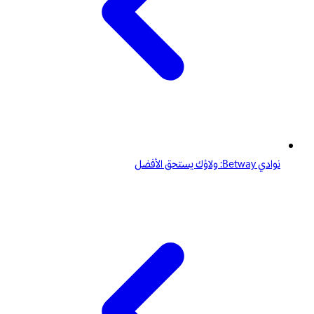
نوادي Betway: ولاؤك يستحق الأفضل