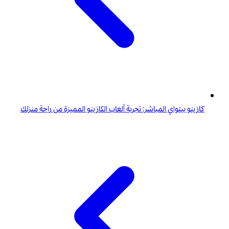
كازينو بيتواي المباشر: تجربة ألعاب الكازينو المميزة من راحة منزلك