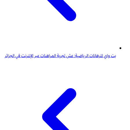
بت واي للرهانات الرياضية: عش تجربة المراهنات عبر الإنترنت في الجزائر