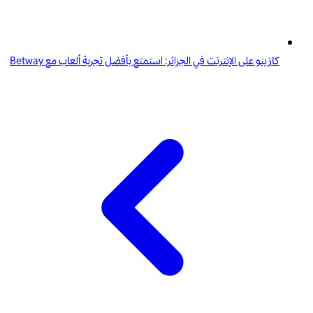
كازينو على الإنترنت في الجزائر: استمتع بأفضل تجربة ألعاب مع Betway