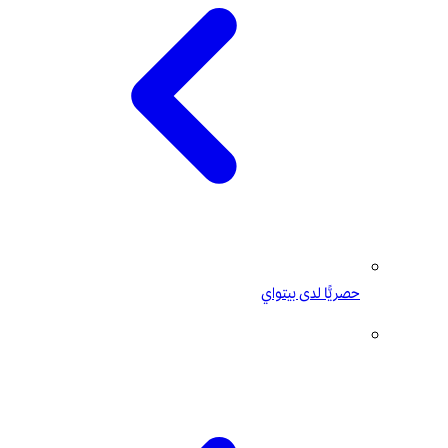
حصريًّا لدى بيتواي