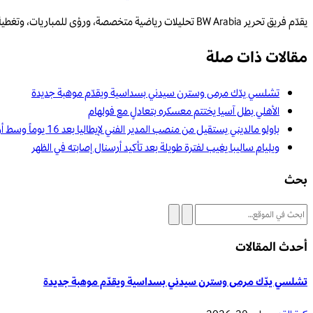
يقدّم فريق تحرير BW Arabia تحليلات رياضية متخصصة، ورؤى للمباريات، وتغطية قائمة على البيانات للمنافسات الإقليمية والعالمية.
مقالات ذات صلة
تشلسي يدّك مرمى وسترن سيدني بسداسية ويقدّم موهبة جديدة
الأهلي بطل آسيا يختتم معسكره بتعادلٍ مع فولهام
باولو مالديني يستقيل من منصب المدير الفني لإيطاليا بعد 16 يوماً وسط أزمة تدريب المنتخب الوطني
ويليام ساليبا يغيب لفترة طويلة بعد تأكيد أرسنال إصابته في الظهر
بحث
أحدث المقالات
تشلسي يدّك مرمى وسترن سيدني بسداسية ويقدّم موهبة جديدة