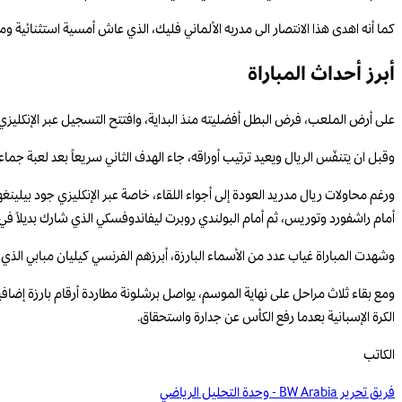
كما أنه اهدى هذا الانتصار الى مدربه الألماني فليك، الذي عاش أمسية استثنائية و
أبرز أحداث المباراة
على أرض الملعب، فرض البطل أفضليته منذ البداية، وافتتح التسجيل عبر الإنكليزي ما
وقبل ان يتنفّس الريال ويعيد ترتيب أوراقه، جاء الهدف الثاني سريعاً بعد لعبة جما
ورغم محاولات ريال مدريد العودة إلى أجواء اللقاء، خاصة عبر الإنكليزي جود بيلينغ
أمام راشفورد وتوريس، ثم أمام البولندي روبرت ليفاندوفسكي الذي شارك بديلاً في 
وشهدت المباراة غياب عدد من الأسماء البارزة، أبرزهم الفرنسي كيليان مبابي الذي 
الكرة الإسبانية بعدما رفع الكأس عن جدارة واستحقاق.
الكاتب
فريق تحرير BW Arabia - وحدة التحليل الرياضي