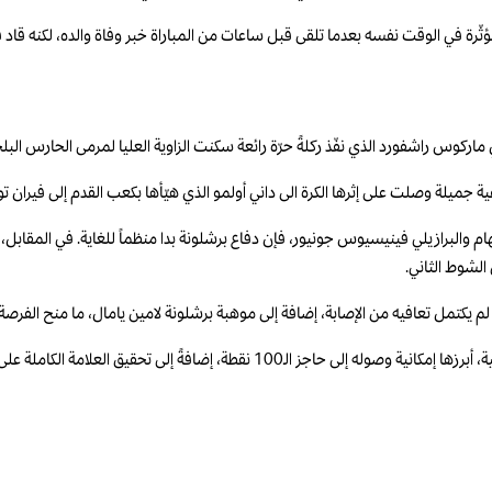
مؤثّرة في الوقت نفسه بعدما تلقى قبل ساعات من المباراة خبر وفاة والده، لكنه قاد
ركوس راشفورد الذي نفّذ ركلةً حرّة رائعة سكنت الزاوية العليا لمرمى الحارس البلجيك
عية جميلة وصلت على إثرها الكرة الى داني أولمو الذي هيّأها بكعب القدم إلى فيران ت
هام والبرازيلي فينيسيوس جونيور، فإن دفاع برشلونة بدا منظماً للغاية. في المقابل
الشوط الثاني.
لم يكتمل تعافيه من الإصابة، إضافة إلى موهبة برشلونة لامين يامال، ما منح الفرصة
ومع بقاء ثلاث مراحل على نهاية الموسم، يواصل برشلونة مطاردة أرقام بارزة إضافية، أبرزها 