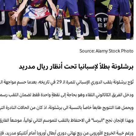
Source: Alamy Stock Photo
برشلونة بطلاً لإسبانيا تحت أنظار ريال مدريد
تُوّج برشلونة بلقب الدوري الإسباني للمرة الـ 29 في تاريخه، بعدما حسم مواجهة الـ "كلاسيكو" أمام غريمه التقليدي ريال مدريد بنتيجة 2-0، في قمّة احتضنها ملعب "كامب نو" ضمن المرحلة الـ 35.
ودخل الفريق الكاتالوني اللقاء وهو بحاجة إلى نقطةٍ واحدة فقط لضمان اللقب رسمياً
ويحمل هذا التتويج طابعاً خاصاً بالنسبة الى برشلونة، اذ كان من الحالات النادرة ال
وبهذا الإنجاز، نجح "البرسا" في الاحتفاظ باللقب للموسم الثاني توالياً، موسّعاً الفارق مع ريال مدريد إلى 14 نقطة، في وقتٍ يعيش فيه النادي الملكي موسماً مخيّباً خ
ورغم خيبة الخروج الأوروبي من ربع نهائي دوري أبطال أوروبا أمام أتلتيكو مدريد، 