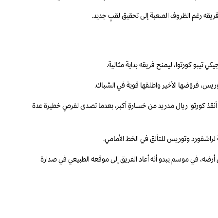
 فريقه رغم الظروف الصعبة إلى تحقيق لقبٍ جديد.
ي تيبو كورتوا، ليمنح فريقه بداية مثالية.
وريس، فروّضها الأخير واطلقها قوية في الشباك.
، أنقذ كورتوا ريال مدريد من خسارةٍ أكبر، بعدما تصدى لفرصٍ خطيرة عدة
 لراشفورد وتوريس للتألق في الخط الأمامي.
إمكانية وصوله إلى حاجز الـ100 نقطة، إضافةً إلى تحقيق العلامة الكاملة على أرضه، في موسم يبدو أنه أعاد الفريق إلى موقعه الطبيعي في صدارة