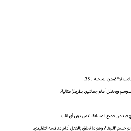
الموسم ويحتفل أمام جماهيره بطريقةٍ مثالية.
نحو حسم "الليغا"، وهو ما تحقق بالفعل أمام منافسه التقليدي.