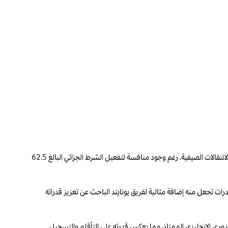
تلقى مانشستر يونايتد دفعة قوية في سعيه للتعاقد مع المهاجم البرازيلي ماثيوس كونيا، بعد أن أبدى لاعب وولفرهامبتون رغبته بالانتقال إلى أولد ترافورد خلال سوق الانتقالات الصيفية. رغم وجود منافسة لتفعيل الشرط الجزائي البالغ 62.5
رات تجعل منه إضافة مثالية لفريق يونايتد الباحث عن تعزيز قدراته
ون قادماً من أتلتيكو مدريد عام 2022 مقابل 34 مليون جنيه إسترليني، سجل كونيا 26 هدفاً وصنع 11 تمريرة حاسمة في 60 مباراة بالدوري الإنجليزي الممتاز، مما يعكس قدرته على التأقلم والتسجيل