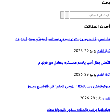
بحث
أحدث المقالات
تشلسي يدّك مرمى وسترن سيدني بسداسية ويقدّم موهبة جديدة
كرة القدم
يوليو 29, 2026
الأهلي بطل آسيا يختتم معسكره بتعادلٍ مع فولهام
كرة القدم
يوليو 29, 2026
ديوكوفيتش وسابالينكا “الزوجي الحلم” في فلاشينغ ميدوز
تنس
يوليو 28, 2026
فيلادلفيا يرحّب بالملك: سنفوز بالبطولة معك