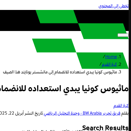
تخطى إلى المحتوى
/
Home
كرة القدم
/
ماثيوس كونيا يبدي استعداده للانضمام إلى مانشستر يونايتد هذا الصيف
ماثيوس كونيا يبدي استعداده للانضمام
كرة القدم
بقلم
فريق تحرير BW Arabia - وحدة التحليل الرياضي
تاريخ النشر
أبريل 22, 2025 12:26 م
Search Results