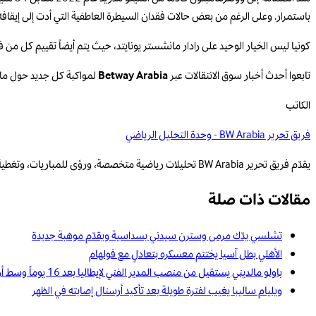
باستمرار. وعلى الرغم من بعض حالات فقدان السيطرة العاطفية التي أدت إلى إيقافه، 
كونيا ليس الخيار الوحيد على رادار مانشستر يونايتد، حيث يتم أيضاً تقييم كل من 
تابعوا أحدث أخبار سوق الانتقالات عبر
Betway Arabia
لمواكبة كل جديد حول مانش
الكاتب
فريق تحرير BW Arabia - وحدة التحليل الرياضي
يقدّم فريق تحرير BW Arabia تحليلات رياضية متخصصة، ورؤى للمباريات، وتغطية قائمة على البيانات للمنافسات الإقليمية والعالمية.
مقالات ذات صلة
تشلسي يدّك مرمى وسترن سيدني بسداسية ويقدّم موهبة جديدة
الأهلي بطل آسيا يختتم معسكره بتعادلٍ مع فولهام
باولو مالديني يستقيل من منصب المدير الفني لإيطاليا بعد 16 يوماً وسط أزمة تدريب المنتخب الوطني
ويليام ساليبا يغيب لفترة طويلة بعد تأكيد أرسنال إصابته في الظهر