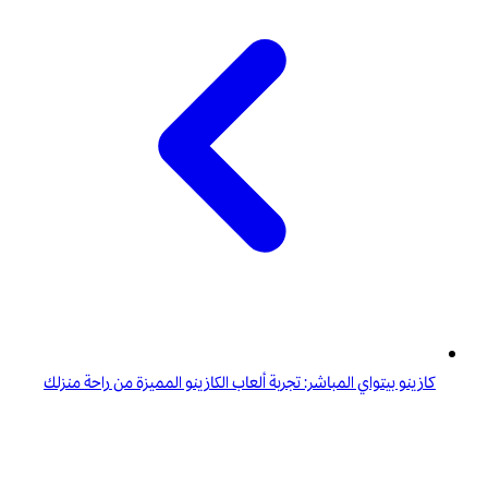
كازينو بيتواي المباشر: تجربة ألعاب الكازينو المميزة من راحة منزلك