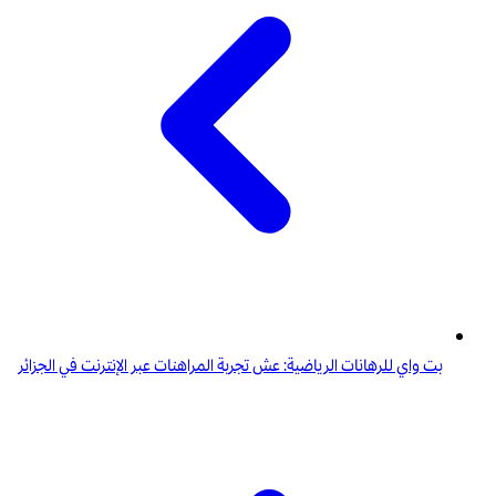
بت واي للرهانات الرياضية: عش تجربة المراهنات عبر الإنترنت في الجزائر