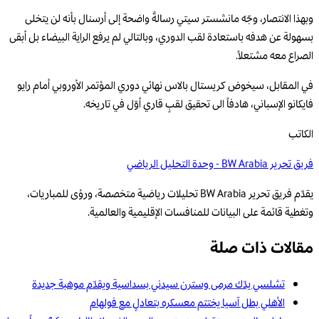
وبهذا الانتصار، وجّه مانشستر سيتي رسالةً واضحة إلى أرسنال بأنه لن يتخلى
بسهولة عن هدفه باستعادة لقب الدوري، وبالتالي لم يرفع الراية البيضاء بل أبقى
الصراع معه مشتعلاً.
في المقابل، سيخوض كريستال بالاس نهائي دوري المؤتمر الأوروبي أمام رايو
فايكانو الإسباني، هادفاً الى تحقيق لقبٍ قاري أوّل في تاريخه.
الكاتب
فريق تحرير BW Arabia - وحدة التحليل الرياضي
يقدّم فريق تحرير BW Arabia تحليلات رياضية متخصصة، ورؤى للمباريات،
وتغطية قائمة على البيانات للمنافسات الإقليمية والعالمية.
مقالات ذات صلة
تشلسي يدّك مرمى وسترن سيدني بسداسية ويقدّم موهبة جديدة
الأهلي بطل آسيا يختتم معسكره بتعادلٍ مع فولهام