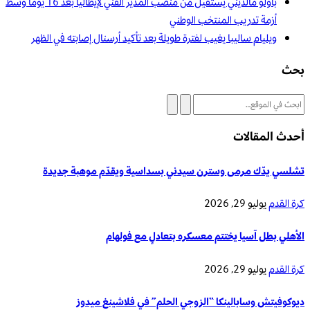
باولو مالديني يستقيل من منصب المدير الفني لإيطاليا بعد 16 يوماً وسط
أزمة تدريب المنتخب الوطني
ويليام ساليبا يغيب لفترة طويلة بعد تأكيد أرسنال إصابته في الظهر
بحث
أحدث المقالات
تشلسي يدّك مرمى وسترن سيدني بسداسية ويقدّم موهبة جديدة
كرة القدم
يوليو 29, 2026
الأهلي بطل آسيا يختتم معسكره بتعادلٍ مع فولهام
كرة القدم
يوليو 29, 2026
ديوكوفيتش وسابالينكا “الزوجي الحلم” في فلاشينغ ميدوز