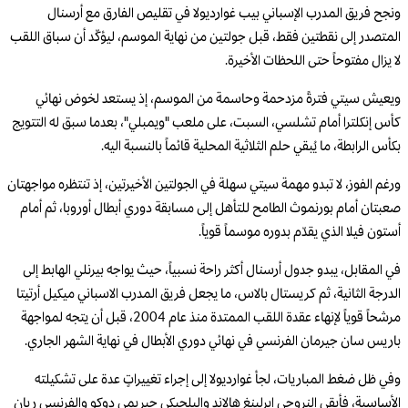
ونجح فريق المدرب الإسباني بيب غوارديولا في تقليص الفارق مع أرسنال
المتصدر إلى نقطتين فقط، قبل جولتين من نهاية الموسم، ليؤكّد أن سباق اللقب
لا يزال مفتوحاً حتى اللحظات الأخيرة.
ويعيش سيتي فترةً مزدحمة وحاسمة من الموسم، إذ يستعد لخوض نهائي
كأس إنكلترا أمام تشلسي، السبت، على ملعب "ويمبلي"، بعدما سبق له التتويج
بكأس الرابطة، ما يُبقي حلم الثلاثية المحلية قائماً بالنسبة اليه.
ورغم الفوز، لا تبدو مهمة سيتي سهلة في الجولتين الأخيرتين، إذ تنتظره مواجهتان
صعبتان أمام بورنموث الطامح للتأهل إلى مسابقة دوري أبطال أوروبا، ثم أمام
أستون فيلا الذي يقدّم بدوره موسماً قوياً.
في المقابل، يبدو جدول أرسنال أكثر راحة نسبياً، حيث يواجه بيرنلي الهابط إلى
الدرجة الثانية، ثم كريستال بالاس، ما يجعل فريق المدرب الاسباني ميكيل أرتيتا
مرشحاً قوياً لإنهاء عقدة اللقب الممتدة منذ عام 2004، قبل أن يتجه لمواجهة
باريس سان جيرمان الفرنسي في نهائي دوري الأبطال في نهاية الشهر الجاري.
وفي ظل ضغط المباريات، لجأ غوارديولا إلى إجراء تغييراتٍ عدة على تشكيلته
الأساسية، فأبقى النروجي إيرلينغ هالاند والبلجيكي جيريمي دوكو والفرنسي ريان