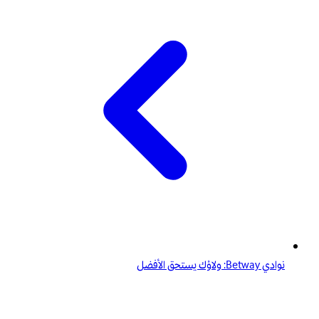
نوادي Betway: ولاؤك يستحق الأفضل