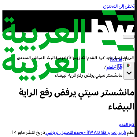
تخطى إلى المحتوى
الرياضة
مباريات كرة القدم
الكازينو
الأكاديمية
البث المباشر
المنتدى
/
Home
|
FR
|
عربي
كرة القدم
/
مانشستر سيتي يرفض رفع الراية البيضاء
مانشستر سيتي يرفض رفع الراية
البيضاء
كرة القدم
بقلم
فريق تحرير BW Arabia - وحدة التحليل الرياضي
تاريخ النشر
مايو 14,