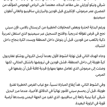
شرقي ونيكو أورايلي على مقاعد البدلاء، معتمداً على الرباعي الهجومي المؤلّف من
المصري عمر مرموش، الإنكليزي فيل فودين والبرازيلي سافينيو والغاني أنطوان
سيمينيو.
ورغم البداية الحذرة وبعض المحاولات الخطيرة من كريستال بالاس، فإن سيتي
نجح في فرض تفوّقه تدريجياً، وافتتح التسجيل عبر سيمينيو الذي استغل تمريرةً
ذكية بالكعب من فودين، قبل أن يتوغل داخل المنطقة ويسدد الكرة بنجاح داخل
الشباك.
وجاء الهدف الثاني قبل نهاية الشوط الأول بعدما أرسل الكرواتي يوشكو غفارديول
كرةً طويلة إلى داخل المنطقة، فشل فودين في ترويضها بالشكل المثالي، لكنها
وصلت إلى مرموش الذي تعامل معها بمهارةٍ فردية لافتة قبل أن يضعها في
المرمى.
وفي الشوط الثاني، هدأ إيقاع المباراة نسبياً، مع غياب الفرص الخطيرة لفترةٍ
طويلة، قبل أن يحسم سيتي الأمور نهائياً في الدقائق الأخيرة، عندما مرر البديل
شرقي كرةً بينية رائعة إلى سافينيو، الذي انفرد من الجهة اليمنى وسددها أرضية
قوية في الزاوية البعيدة.