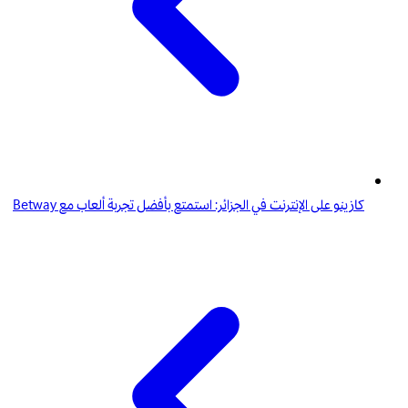
كازينو على الإنترنت في الجزائر: استمتع بأفضل تجربة ألعاب مع Betway