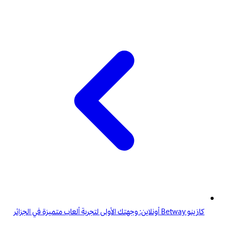
كازينو Betway أونلاين: وجهتك الأولى لتجربة ألعاب متميزة في الجزائر