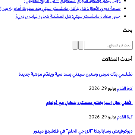
رحيل نيمار وصعود الدوري السعودي – من الرابح الحقيقي؟
صدمة دوري الأبطال: هل يتأهل مانشستر سيتي بعد سقوطه أمام باريس؟
جذور معاناة مانشستر سيتي: هل المشكلة تتجاوز غياب رودري؟
بحث
أحدث المقالات
تشلسي يدّك مرمى وسترن سيدني بسداسية ويقدّم موهبة جديدة
كرة القدم
يوليو 29, 2026
الأهلي بطل آسيا يختتم معسكره بتعادلٍ مع فولهام
كرة القدم
يوليو 29, 2026
ديوكوفيتش وسابالينكا “الزوجي الحلم” في فلاشينغ ميدوز