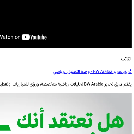
الكاتب
فريق تحرير BW Arabia - وحدة التحليل الرياضي
يقدّم فريق تحرير BW Arabia تحليلات رياضية متخصصة، ورؤى للمباريات، وتغطية قائمة على البيانات للمنافسات الإقليمية والعالمية.