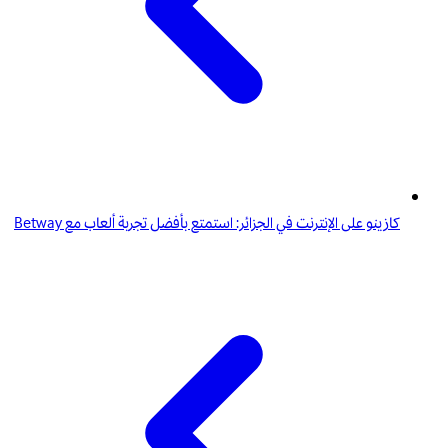
كازينو على الإنترنت في الجزائر: استمتع بأفضل تجربة ألعاب مع Betway