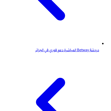
دردشة Betway المباشرة دعم فوري في الجزائر