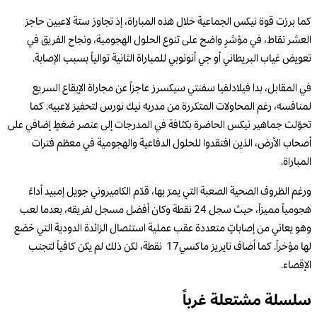
كما برزت قوة نيكس الجماعية خلال هذه المباراة، إذ تجاوز ستة لاعبين حاجز
العشر نقاط، في مؤشرٍ واضح على تنوع الحلول الهجومية، ونجاح الفريق في
تعويض غياب البريطاني أو جي أنونوبي للمباراة الثانية توالياً بسبب الإصابة.
في المقابل، بدا فيلادلفيا سفنتي سيكسرز عاجزاً عن مجاراة الإيقاع السريع
لمنافسه، رغم المحاولات المتكررة من مدربه نيك نورس لتحفيز لاعبيه. كما
تحوّلت جماهير نيكس الحاضرة بكثافة في المدرجات إلى عنصر ضغطٍ إضافي على
أصحاب الأرض، الذين افتقدوا للحلول الدفاعية والهجومية في معظم فترات
المباراة.
ورغم الظروف الصحية الصعبة التي يمرّ بها، قدّم الكاميروني جويل إمبيد أداءً
هجومياً مميزاً، حيث سجل 24 نقطة وكان أفضل مسجل لفريقه، بعدما لعب
وهو يعاني من إصاباتٍ متعددة عقب عملية استئصال الزائدة الدودية التي خضع
لها مؤخراً. كما أضاف تايريز ماكسي17 نقطة، لكن ذلك لم يكن كافياً لتجنب
الإقصاء.
سلسلة مشتعلة غرباً