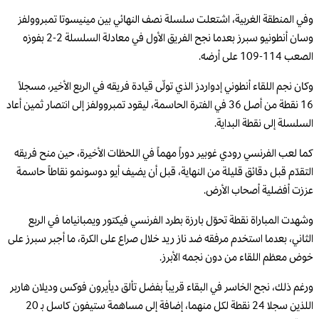
وفي المنطقة الغربية، اشتعلت سلسلة نصف النهائي بين مينيسوتا تمبروولفز
وسان أنطونيو سبرز بعدما نجح الفريق الأول في معادلة السلسلة 2-2 بفوزه
الصعب 114-109 على أرضه.
وكان نجم اللقاء أنطوني إدواردز الذي تولّى قيادة فريقه في الربع الأخير، مسجلاً
16 نقطة من أصل 36 في الفترة الحاسمة، ليقود تمبروولفز إلى انتصار ثمين أعاد
السلسلة إلى نقطة البداية.
كما لعب الفرنسي رودي غوبير دوراً مهماً في اللحظات الأخيرة، حين منح فريقه
التقدّم قبل دقائق قليلة من النهاية، قبل أن يضيف أيو دوسونمو نقاطاً حاسمة
عززت أفضلية أصحاب الأرض.
وشهدت المباراة نقطة تحوّل بارزة بطرد الفرنسي فيكتور ويمبانياما في الربع
الثاني، بعدما استخدم مرفقه ضد ناز ريد خلال صراع على الكرة، ما أجبر سبرز على
خوض معظم اللقاء من دون نجمه الأبرز.
ورغم ذلك، نجح الخاسر في البقاء قريباً بفضل تألق ديأيرون فوكس وديلان هاربر
اللذين سجلا 24 نقطة لكل منهما، إضافة إلى مساهمة ستيفون كاسل بـ 20