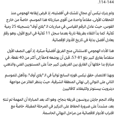
144-114.
ولم يترك نيكس أي مجالٍ للشك في أفضليته، إذ فرض إيقاعه الهجومي منذ
اللحظات الأولى، مقدّماً واحدة من أقوى مبارياته هذا الموسم، خاصةً من خارج
القوس، حيث عادل الرقم القياسي في مباريات الـ "بلاي أوف" بتسجيله 25 رمية
ثلاثية. كما بدأ اللقاء بطريقة نارية بعدما سجل 11 ثلاثية في الربع الأول، وهو رقمٌ
يعادل أفضل بداية في تاريخ الأدوار الإقصائية.
هذا الأداء الهجومي الاستثنائي منح الفريق أفضليةً مبكرة، إذ أنهى النصف الأول
متقدّماً بفارق كبير بلغ 81-57، قبل أن يوسّعه لاحقاً إلى أكثر من 40 نقطة، في
مباراةٍ بدا خلالها أن الفارق بين الفريقين كبير جداً على المستويين الفني والذهني.
وبهذا الانتصار، حقق نيكس فوزه السابع توالياً في الـ "بلاي أوف"، وتأهل للموسم
الثاني على التوالي إلى نهائي المنطقة الشرقية، حيث ينتظر الفائز من مواجهة
ديترويت بيستونز وكليفلاند كافالييرز.
وقاد النجم جايلن برونسون فريقه بنجاح، وهو اكد بعد المباراة أن المهمة لم تنتهِ
بعد، مشدداً على ضرورة الحفاظ على التركيز في المرحلة المقبلة، خاصةً مع
اقتراب الأدوار الاقصائية من مراحل النهائي الحاسمة.