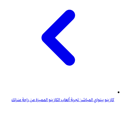
كازينو بيتواي المباشر: تجربة ألعاب الكازينو المميزة من راحة منزلك