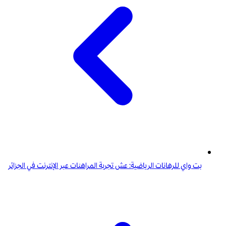
بت واي للرهانات الرياضية: عش تجربة المراهنات عبر الإنترنت في الجزائر