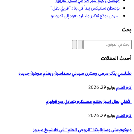
جيمس ونجمٌ كبير آخر في نفس الفريق؟
بوسطن سلتيكس يبدأ في بناء “فريقٍ بطل”
ليبرون يودّع لايكرز ولينارد يعود إلى تورونتو
بحث
أحدث المقالات
تشلسي يدّك مرمى وسترن سيدني بسداسية ويقدّم موهبة جديدة
كرة القدم
يوليو 29, 2026
الأهلي بطل آسيا يختتم معسكره بتعادلٍ مع فولهام
كرة القدم
يوليو 29, 2026
ديوكوفيتش وسابالينكا “الزوجي الحلم” في فلاشينغ ميدوز