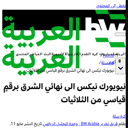
تخطى إلى المحتوى
الرياضة
مباريات كرة القدم
الكازينو
الأكاديمية
البث المباشر
المنتدى
/
Home
|
عربي
كرة سلة
/
نيويورك نيكس الى نهائي الشرق برقمٍ قياسي من الثلاثيات
نيويورك نيكس الى نهائي الشرق برقمٍ
قياسي من الثلاثيات
كرة سلة
بقلم
فريق تحرير BW Arabia - وحدة التحليل الرياضي
تاريخ النشر
مايو 11,