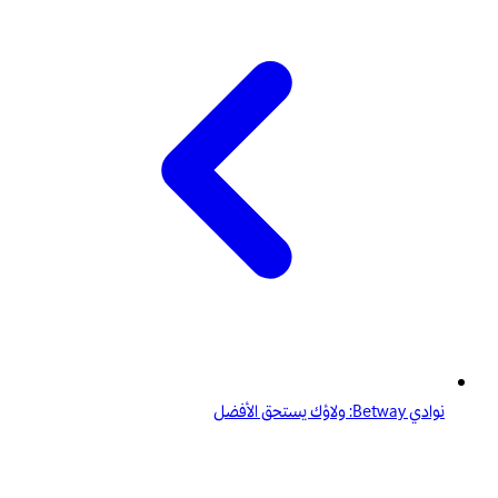
نوادي Betway: ولاؤك يستحق الأفضل