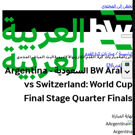
تخطى إلى المحتوى
الرئيسية
/
مباريات كرة القدم
الرياضة
مباريات كرة القدم
الكازينو
الأكاديمية
البث المباشر
المنتدى
|
عربي
|
EN
BW Arabia السعودية - Argentina
vs Switzerland: World Cup
Final Stage Quarter Finals
نهاية المباراة
A
Argentina