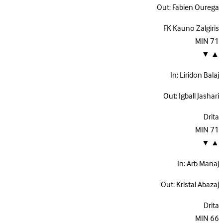
Out:
Fabien Ourega
FK Kauno Zalgiris
MIN
71
▼
▲
In:
Liridon Balaj
Out:
Igball Jashari
Drita
MIN
71
▼
▲
In:
Arb Manaj
Out:
Kristal Abazaj
Drita
MIN
66