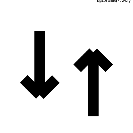
Away · بطاقة صفراء