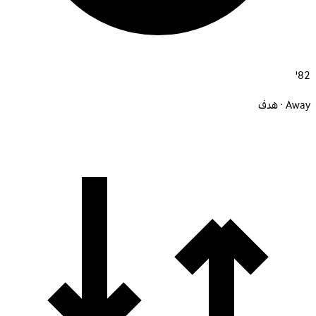
82'
Away · هدف