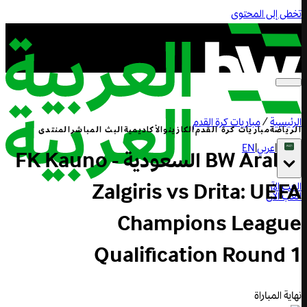
تخطى إلى المحتوى
الرئيسية
/
مباريات كرة القدم
الرياضة
مباريات كرة القدم
الكازينو
الأكاديمية
البث المباشر
المنتدى
|
عربي
|
EN
BW Arabia السعودية - FK Kauno
Zalgiris vs Drita: UEFA
العب الآن
العب الآن
Champions League
Qualification Round 1
نهاية المباراة