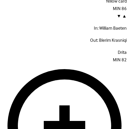
Yellow card
MIN
86
▼
▲
In:
William Baeten
Out:
Blerim Krasniqi
Drita
MIN
82