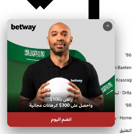
×
86'
In:
William Baeten
Out:
Blerim Krasniqi
Drita · تبديل
راهن بـ100$
واحصل على 300$ كرهانات مجانية
88'
Home · بطاقة صفراء
انضم اليوم
التعليق