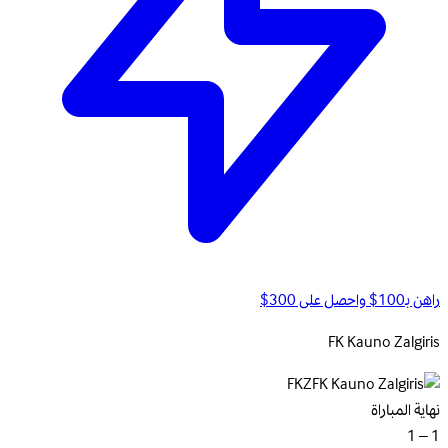
راهن بـ100$ واحصل على 300$
FK Kauno
Zalgiris
FKZ
نهاية المباراة
1 – 1