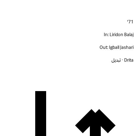
71'
In:
Liridon Balaj
Out:
Igball Jashari
Drita · تبديل