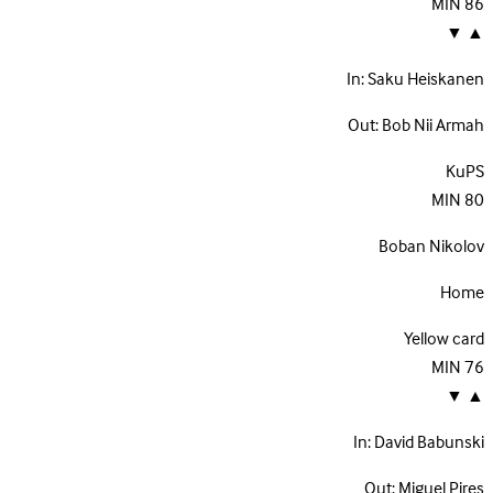
MIN
86
▼
▲
In:
Saku Heiskanen
Out:
Bob Nii Armah
KuPS
MIN
80
Boban Nikolov
Home
Yellow card
MIN
76
▼
▲
In:
David Babunski
Out:
Miguel Pires