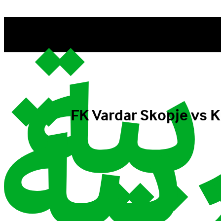
FK Vardar Skopje vs KuPS: U