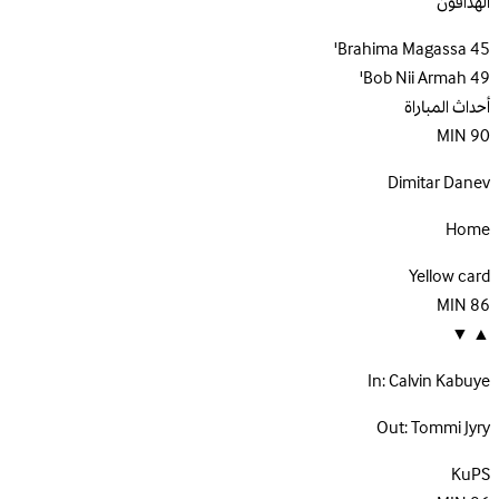
الهدافون
Brahima Magassa
45'
Bob Nii Armah
49'
أحداث المباراة
MIN
90
Dimitar Danev
Home
Yellow card
MIN
86
▼
▲
In:
Calvin Kabuye
Out:
Tommi Jyry
KuPS