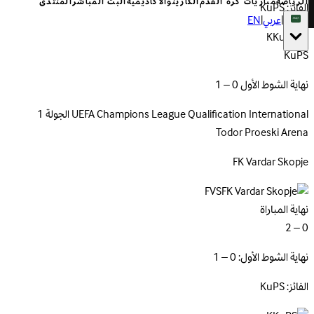
الرياضة
مباريات كرة القدم
الكازينو
الأكاديمية
البث المباشر
المنتدى
الفائز: KuPS
|
عربي
|
EN
K
KuPS
نهاية الشوط الأول 0 – 1
International
UEFA Champions League Qualification
الجولة 1
Todor Proeski Arena
FK Vardar
Skopje
FVS
نهاية المباراة
0 – 2
نهاية الشوط الأول: 0 – 1
الفائز: KuPS