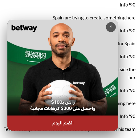
Info
90'
Spain are trying to create something here.
×
Info
90'
Goal kick for Spain
Info
90'
Ryan Mendes fails to find the target with a shot from outside the
box
Info
90'
راهن بـ100$
Cape Verde are trying to create something here.
واحصل على 300$ كرهانات مجانية
Info
90'
انضم اليوم
Telmo Arcanjo makes the tackle and wins possession for his team