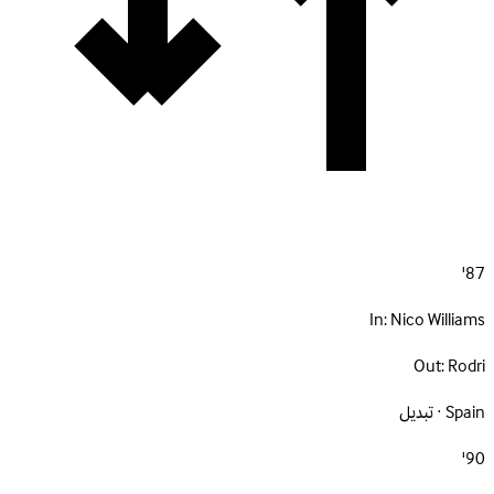
87'
In:
Nico Williams
Out:
Rodri
Spain · تبديل
90'