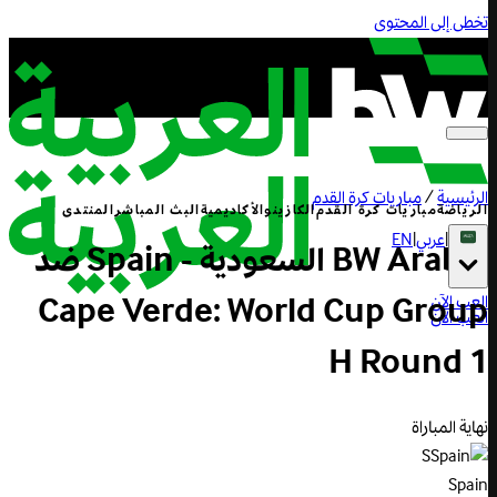
تخطى إلى المحتوى
الرئيسية
/
مباريات كرة القدم
الرياضة
مباريات كرة القدم
الكازينو
الأكاديمية
البث المباشر
المنتدى
|
عربي
|
EN
BW Arabia السعودية - Spain ضد
Cape Verde: World Cup Group
العب الآن
العب الآن
H Round 1
نهاية المباراة
S
Spain