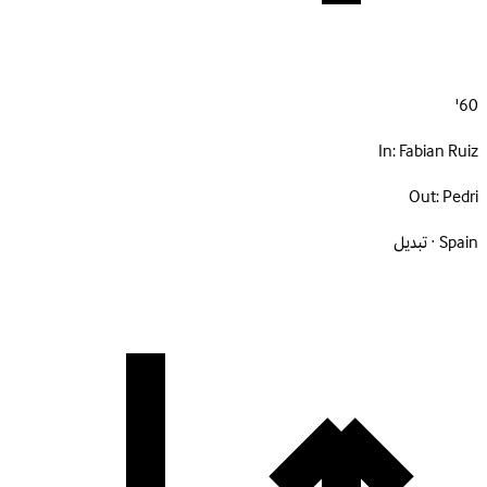
60'
In:
Fabian Ruiz
Out:
Pedri
Spain · تبديل