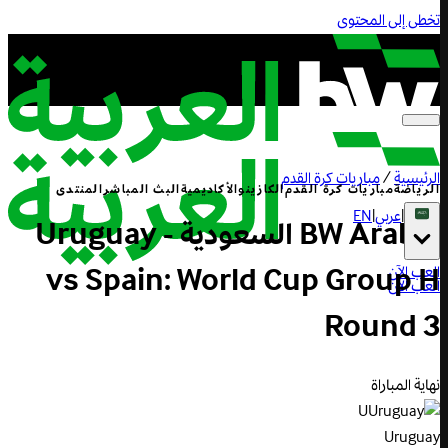
تخطى إلى المحتوى
الرئيسية
/
مباريات كرة القدم
الرياضة
مباريات كرة القدم
الكازينو
الأكاديمية
البث المباشر
المنتدى
|
عربي
|
EN
BW Arabia السعودية - Uruguay
vs Spain: World Cup Group H
العب الآن
العب الآن
Round 3
نهاية المباراة
U
Uruguay