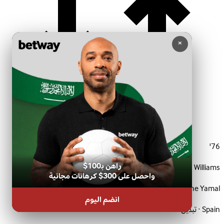
×
76'
راهن بـ100$
In:
Nico Williams
واحصل على 300$ كرهانات مجانية
Out:
Lamine Yamal
انضم اليوم
Spain · تبديل