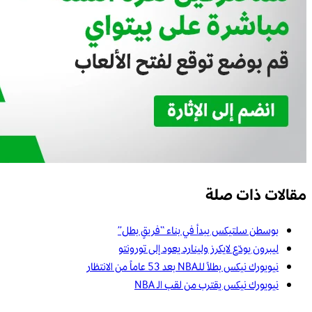
مقالات ذات صلة
بوسطن سلتيكس يبدأ في بناء “فريقٍ بطل”
ليبرون يودّع لايكرز ولينارد يعود إلى تورونتو
نيويورك نيكس بطلاً للـNBA بعد 53 عاماً من الانتظار
نيويورك نيكس يقترب من لقب الـ NBA