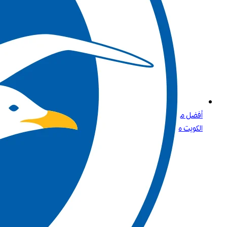
أفضل مواقع الكازينو التي تقبل بطاقات الائتمان و Paysafecard في
الكويت مع بت واي