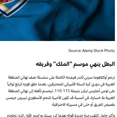
Source: Alamy Stock Photo
البطل ينهي موسم “الملك” وفريقه
ترجم أوكلاهوما سيتي ثاندر هيمنته الكاملة على سلسلة نصف نهائي المنطقة
الغربية في دوري كرة السلة الأميركي للمحترفين، بعدما حقق فوزه الرابع توالياً
على لوس أنجليس ليكرز بنتيجة 115-110، ليحسم تأهله إلى نهائي المنطقة
الغربية بلا خسارة، في أمسية قد تكون الأخيرة للنجم الأسطوري ليبرون جيمس
بقميص الفريق أو حتى في مسيرته الاحترافية.
وأكد حامل اللقب مرة جديدة قوته بعدما كرر سيناريو الدور الأول الذي تجاوزه