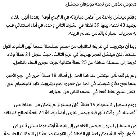
هجومي مذهل من نجمه دونوفان ميتشل.
وقدّم ميتشل واحدة من أفضل مبارياته في الـ "بلاي أوف"، بعدما أنهى اللقاء
برصيد 43 نقطة، بينها 39 نقطة في الشوط الثاني وحده، في أداء استثنائي قلب
به مجريات المباراة بالكامل لصالح فريقه.
وبدا أن ديترويت في طريقه للاقتراب من حسم السلسلة عندما أنهى الشوط الأول
متقدّماً، لكن ميتشل انفجر تهديفياً في الربع الثالث، حيث سجل 21 نقطة وقاد
فريقه إلى سلسلة مذهلة من 25 نقطة متتالية غيّرت مجرى اللقاء بالكامل.
ولم يتوقف تألق ميتشل عند هذا الحدّ، بل أضاف 18 نقطة أخرى في الربع الأخير،
بينما نجح دفاع كليفلاند في الحدّ من خطورة نجم ديترويت كايد كانينغهام الذي
اكتفى بسبع نقاط فقط في النصف الثاني من المباراة.
ورغم تسجيل كانينغهام 19 نقطة، فإن بيستونز لم يتمكن من الحفاظ على
أفضليته، في وقت تألق فيه جيمس هاردن أيضاً بإضافة 24 نقطة لصالح كليفلاند.
من مستقبل ليبرون جيمس الغامض إلى هيمنة أوكلاهوما سيتي ثاندر في
الأدوار الإقصائية، يمكن لعشاق الـNBA في
الكويت
متابعة كل اللحظات الحاسمة