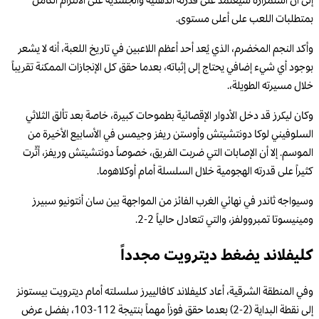
إلى أن استمراره سيعتمد على قدرته الذهنية والجسدية على الالتزام الكامل
بمتطلبات اللعب على أعلى مستوى.
وأكد النجم المخضرم، الذي يُعد أحد أعظم اللاعبين في تاريخ اللعبة، أنه لا يشعر
بوجود أي شيء إضافي يحتاج إلى إثباته، بعدما حقق كل الإنجازات الممكنة تقريباً
خلال مسيرته الطويلة،.
وكان ليكرز قد دخل الأدوار الإقصائية بطموحات كبيرة، خاصة بعد تألق الثلاثي
السلوفيني لوكا دونتشيتش وأوستن ريفز وجيمس في الأسابيع الأخيرة من
الموسم. إلا أن الإصابات التي ضربت الفريق، خصوصاً دونتشيتش وريفز، أثّرت
كثيراً على قدرته الهجومية خلال السلسلة أمام أوكلاهوما.
وسيواجه ثاندر في نهائي الغرب الفائز من المواجهة بين سان أنتونيو سبيرز
ومينيسوتا تمبروولفز، والتي تتعادل حالياً 2-2.
كليفلاند يضغط ديترويت مجدداً
وفي المنطقة الشرقية، أعاد كليفلاند كافالييرز سلسلته أمام ديترويت بيستونز
إلى نقطة البداية (2-2) بعدما حقق فوزاً مهماً بنتيجة 112-103، بفضل عرض