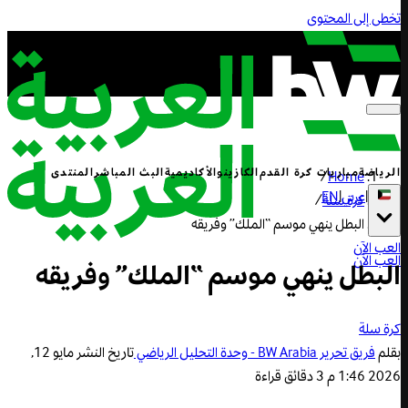
تخطى إلى المحتوى
الرياضة
مباريات كرة القدم
الكازينو
الأكاديمية
البث المباشر
المنتدى
/
Home
|
عربي
|
EN
كرة سلة
/
البطل ينهي موسم “الملك” وفريقه
العب الآن
العب الآن
البطل ينهي موسم “الملك” وفريقه
كرة سلة
بقلم
فريق تحرير BW Arabia - وحدة التحليل الرياضي
تاريخ النشر
مايو 12,
2026 1:46 م
3 دقائق قراءة