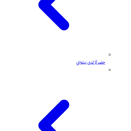
حصريًّا لدى بيتواي