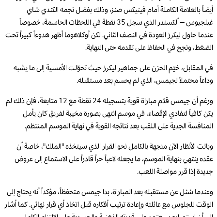
أيضاً بالعلامة الكاملة أمام فينيكس صنز، وذلك بفضل نجمه الكندي شاي
غيلجيوس – ألكسندر الذي سجل 35 نقطة في اللحظات الحاسمة، خصوصاً
عندما حاول ليكرز العودة في النصف الثاني. لكن أوكلاهوما أظهر هدوءاً كبيراً تحت
الضغط، ونجح في الحفاظ على تقدمه حتى النهاية.
في المقابل، خيّم الحزن على جماهير ليكرز حيث تحوّلت الأمسية إلى ما يشبه
وداعاً محتملاً لجيمس، الذي لم يحسم بعد مستقبله.
ورغم أن جيمس قدّم مباراة قوية بتسجيله 24 نقطة مع 12 متابعة، فإن ذلك لم
يكن كافياً لتفادي الإقصاء، في موسم انتهى بصورة مخيبة لفريق كان يأمل
المنافسة الجدية على اللقب بعد نتائجه القوية في نهاية الموسم المنتظم.
وباتت الأنظار الآن متجهة بالكامل نحو القرار الذي سيتخذه "الملك"، خاصة أن
عقده ينتهي بنهاية الموسم، ما يجعله لاعباً حراً قادراً على الاستماع إلى عروض
جديدة إذا قرر مواصلة اللعب.
وعندما سُئل عن مستقبله بعد المباراة، بدا جيمس متحفظاً، مؤكداً أنه يحتاج إلى
الوقت للجلوس مع عائلته وإعادة ترتيب أفكاره قبل اتخاذ أي قرار نهائي. كما أشار