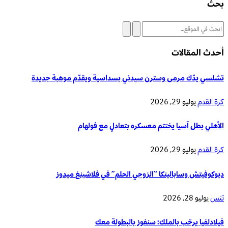
بحث
أحدث المقالات
تشلسي يدّك مرمى وسترن سيدني بسداسية ويقدّم موهبة جديدة
كرة القدم
يوليو 29, 2026
الأهلي بطل آسيا يختتم معسكره بتعادلٍ مع فولهام
كرة القدم
يوليو 29, 2026
ديوكوفيتش وسابالينكا “الزوجي الحلم” في فلاشينغ ميدوز
تنس
يوليو 28, 2026
فيلادلفيا يرحّب بالملك: سنفوز بالبطولة معك