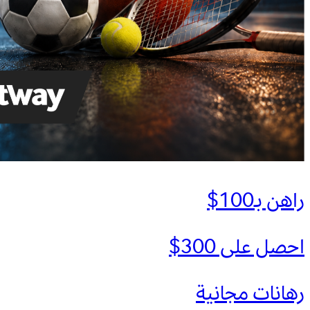
راهن بـ100$
احصل على 300$
رهانات مجانية