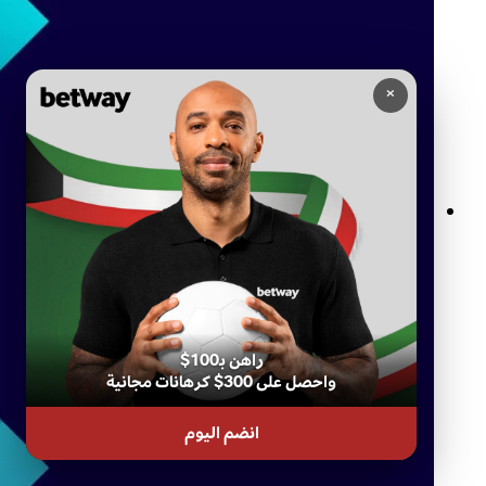
×
نوادي Betway: ولاؤك يستحق الأفضل
راهن بـ100$
واحصل على 300$ كرهانات مجانية
انضم اليوم