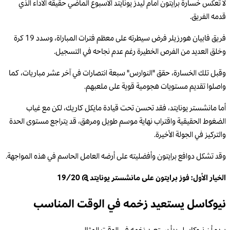
لا تعكس خسارة برايتون أمام ليدز يونايتد الأسبوع الماضي حقيقة الأداء الذي
قدمه الفريق.
فريق فابيان هورزيلر فرض سيطرته على معظم فترات المباراة، وسدد 19 كرة
وخلق العديد من الفرص الخطيرة رغم عدم نجاحه في التسجيل.
وقبل تلك الخسارة، حقق "النوارس" سبعة انتصارات في آخر عشر مباريات، كما
واصلوا تقديم مستويات هجومية قوية على ملعبهم.
أما مانشستر يونايتد، فقد تحسن تحت قيادة مايكل كاريك، لكن مع غياب
الضغوط الحقيقية واقتراب نهاية موسم طويل ومرهق، قد يتراجع مستوى الحدة
والتركيز في الجولة الأخيرة.
وقد تشكل دوافع برايتون وأفضليته على أرضه العامل الحاسم في هذه المواجهة.
الخيار الأول: فوز برايتون على مانشستر يونايتد @ 19/20
نيوكاسل يستعيد زخمه في الوقت المناسب