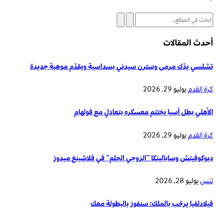
أحدث المقالات
تشلسي يدّك مرمى وسترن سيدني بسداسية ويقدّم موهبة جديدة
كرة القدم
يوليو 29, 2026
الأهلي بطل آسيا يختتم معسكره بتعادلٍ مع فولهام
كرة القدم
يوليو 29, 2026
ديوكوفيتش وسابالينكا “الزوجي الحلم” في فلاشينغ ميدوز
تنس
يوليو 28, 2026
فيلادلفيا يرحّب بالملك: سنفوز بالبطولة معك