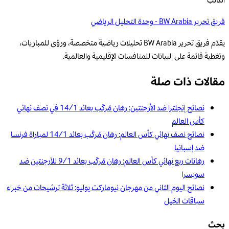
الكاتب
فريق تحرير BW Arabia - وحدة التحليل الرياضي
يقدّم فريق تحرير BW Arabia تحليلات رياضية متخصصة، ورؤى للمباريات،
وتغطية قائمة على البيانات للمنافسات الإقليمية والعالمية.
مقالات ذات صلة
نصائح إنجلترا ضد الأرجنتين: رهان مُركّب بعائد 14/1 في نصف نهائي
كأس العالم
نصائح نصف نهائي كأس العالم: رهان مُركّب بعائد 14/1 لمباراة فرنسا
ضد إسبانيا
رهانات ربع نهائي كأس العالم: رهان مُركّب بعائد 9/1 للأرجنتين ضد
سويسرا
نصائح اليوم الثاني من مهرجان نيوماركت يوليو: ثلاثة ترشيحات من خبراء
سباقات الخيل
بحث