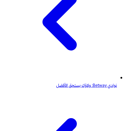
نوادي Betway: ولاؤك يستحق الأفضل