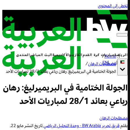
تخطى إلى المحتوى
الرياضة
مباريات كرة القدم
الكازينو
الأكاديمية
البث المباشر
المنتدى
/
Home
|
عربي
|
EN
مصطلحات الرهان
/
الجولة الختامية في البريميرليغ: رهان رباعي بعائد 28/1 لمباريات الأحد
الجولة الختامية في البريميرليغ: رهان
رباعي بعائد 28/1 لمباريات الأحد
مصطلحات الرهان
بقلم
فريق تحرير BW Arabia - وحدة التحليل الرياضي
تاريخ النشر
مايو 22,