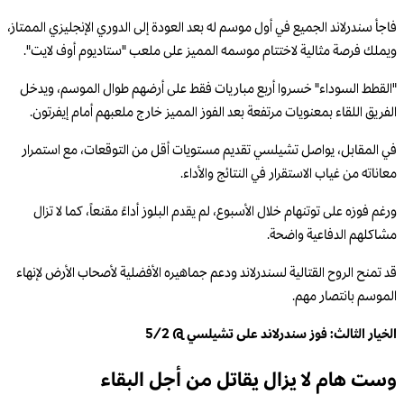
فاجأ سندرلاند الجميع في أول موسم له بعد العودة إلى الدوري الإنجليزي الممتاز،
ويملك فرصة مثالية لاختتام موسمه المميز على ملعب "ستاديوم أوف لايت".
"القطط السوداء" خسروا أربع مباريات فقط على أرضهم طوال الموسم، ويدخل
الفريق اللقاء بمعنويات مرتفعة بعد الفوز المميز خارج ملعبهم أمام إيفرتون.
في المقابل، يواصل تشيلسي تقديم مستويات أقل من التوقعات، مع استمرار
معاناته من غياب الاستقرار في النتائج والأداء.
ورغم فوزه على توتنهام خلال الأسبوع، لم يقدم البلوز أداءً مقنعاً، كما لا تزال
مشاكلهم الدفاعية واضحة.
قد تمنح الروح القتالية لسندرلاند ودعم جماهيره الأفضلية لأصحاب الأرض لإنهاء
الموسم بانتصار مهم.
الخيار الثالث: فوز سندرلاند على تشيلسي @ 5/2
وست هام لا يزال يقاتل من أجل البقاء