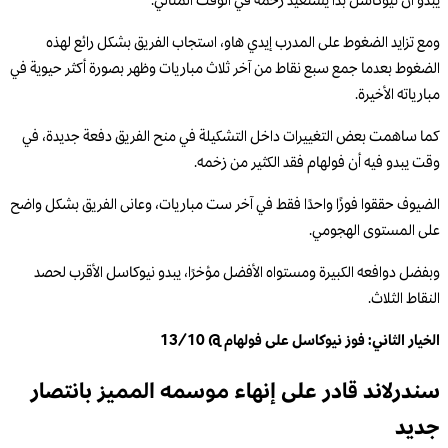
يبدو أن نيوكاسل بدأ يستعيد زخمه في الوقت المثالي.
ومع تزايد الضغوط على المدرب إيدي هاو، استجاب الفريق بشكل رائع لهذه
الضغوط بعدما جمع سبع نقاط من آخر ثلاث مباريات وظهر بصورة أكثر حيوية في
مبارياته الأخيرة.
كما ساهمت بعض التغييرات داخل التشكيلة في منح الفريق دفعة جديدة، في
وقت يبدو فيه أن فولهام فقد الكثير من زخمه.
الضيوف حققوا فوزًا واحدًا فقط في آخر ست مباريات، وعانى الفريق بشكل واضح
على المستوى الهجومي.
وبفضل دوافعه الكبيرة ومستواه الأفضل مؤخرًا، يبدو نيوكاسل الأقرب لحصد
النقاط الثلاث.
الخيار الثاني: فوز نيوكاسل على فولهام @ 13/10
سندرلاند قادر على إنهاء موسمه المميز بانتصار
جديد