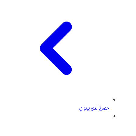
حصريًّا لدى بيتواي