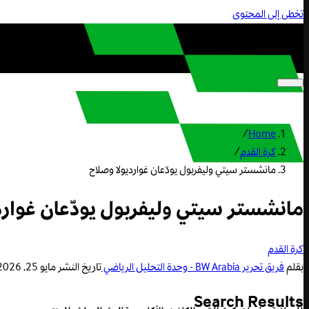
تخطى إلى المحتوى
/
Home
كرة القدم
/
مانشستر سيتي وليفربول يودّعان غوارديولا وصلاح
مانشستر سيتي وليفربول يودّعان غوارد
كرة القدم
بقلم
فريق تحرير BW Arabia - وحدة التحليل الرياضي
تاريخ النشر
مايو 25, 2026 11:10 ص
Search Results