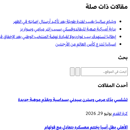
مقالات ذات صلة
ويليام ساليبا يغيب لفترة طويلة بعد تأكيد أرسنال إصابته في الظهر
بداية أميركية صعبة لليفاندوفسكي بسبب إنتر ميامي وسواريز
إيطاليا تستهدف بيب غوارديولا لقيادة نهضة المنتخب الوطني بعد الإخفاق ف
اسبانيا تنتزع كأس العالم من الأرجنتين
بحث
أحدث المقالات
تشلسي يدّك مرمى وسترن سيدني بسداسية ويقدّم موهبة جديدة
كرة القدم
يوليو 29, 2026
الأهلي بطل آسيا يختتم معسكره بتعادلٍ مع فولهام