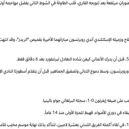
ح وروبرتسون، وسط دموع الثنائي وتصفيق الجماهير، قبل أن يتقدّم أسطورتا النادي ا
سجله البرتغالي جواو بالينيا.
كما أنهى تشلسي الموسم بخسارةٍ جديدة، وكانت أمام مضيفه سندرلاند بنتيجة 2-1، في لقاء أكمله الفريق اللندني بعشرة لاعبي