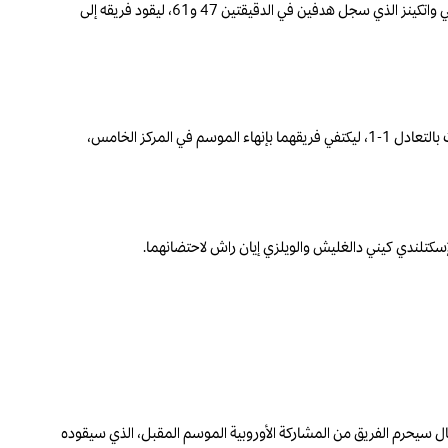
وسط أجواءٍ احتفالية سيطرت على المدرجات. لكن أستون فيلا، الذي دخل اللقاء بمعنوياتٍ مرتفعة بعد تتويجه القاري، قلب الطاولة في الشوط الثاني بفضل مهاجمه أولي واتكينز الذي سجل هدفين في الدقيقتين 47 و61، ليقود فريقه إلى
كما عاش ملعب "أنفيلد" أجواءً وداعية مؤثّرة، حيث خاض النجم المصري محمد صلاح وزميله الإسكتلندي آندي روبرتسون مباراتهما الأخيرة بقميص "الريدز"، وقد انتهت بالتعادل 1-1، ليكتفي فريقهما بإنهاء الموسم في المركز الخامس،
لإسكتلندي كيني دالغليش والويلزي إيان راش لاحتضانهما.
ن، لتتأكد بذلك نهاية موسم مخيّب للآمال سيحرم الفريق من المشاركة الأوروبية الموسم المقبل، الذي سيقوده