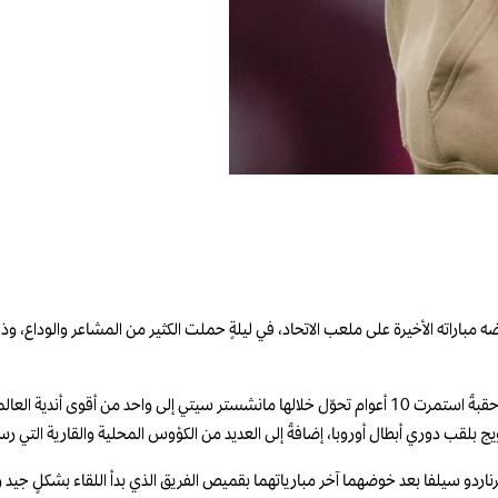
مباراته الأخيرة على ملعب الاتحاد، في ليلةٍ حملت الكثير من المشاعر والوداع، وذ
وكان غوارديولا قد أكد قبل المباراة رحيله عن النادي مع نهاية الموسم، خاتماً بذلك حقبةً استمرت 10 أعوام تحوّل خلال
ويج بلقب دوري أبطال أوروبا، إضافةً إلى العديد من الكؤوس المحلية والقارية التي رس