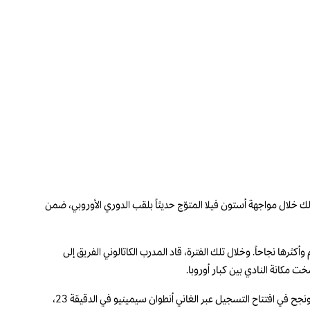
لك خلال مواجهة أستون فيلا المتوّج حديثاً بلقب الدوري الأوروبي، ضمن
ها مانشستر سيتي إلى واحد من أقوى أندية العالم وأكثرها نجاحاً. وخلال تلك الفترة، قاد المدرب الكاتالوني الفريق إلى
خت مكانة النادي بين كبار أوروبا.
كما ودّعت جماهير مانشستر سيتي المدافع جون ستونز ولاعب الوسط البرتغالي برناردو سيلفا بعد خوضهما آخر مبارياتهما بقميص الفريق الذي بدأ اللقاء بشكلٍ جيد ونجح في افتتاح التسجيل عبر الغاني أنطوان سيمينيو في الدقيقة 23،