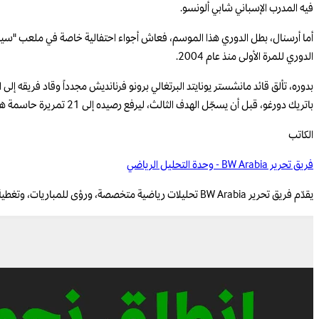
فيه المدرب الإسباني شابي ألونسو.
الدوري للمرة الأولى منذ عام 2004.
بدوره، تألق قائد مانشستر يونايتد البرتغالي برونو فرنانديش مجدداً وقاد فريقه إلى
باتريك دورغو، قبل أن يسجّل الهدف الثالث، ليرفع رصيده إلى 21 تمريرة حاسمة هذا الموسم، منفرداً بالرقم القياسي الذي كان يتقاسمه مع الفرنسي تييري هنري والبلجيكي كيفن دي بروين.
الكاتب
فريق تحرير BW Arabia - وحدة التحليل الرياضي
يقدّم فريق تحرير BW Arabia تحليلات رياضية متخصصة، ورؤى للمباريات، وتغطية قائمة على البيانات للمنافسات الإقليمية والعالمية.