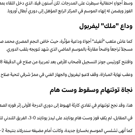
الفوز ويضمن له إنهاء الموسم في المركز الرابع المؤهل إلى دوري أبطال أوروبا.
وداع "ملك" ليفربول
مسجلاً تراجعاً واضحاً مقارنةً بالموسم الماضي الذي شهد تتويجه بلقب الدوري.
وافتتح كورتيس جونز التسجيل لأصحاب الأرض بعد تمريرة من صلاح في الدقيقة 58، قبل أن يدرك الألماني كيفن شاده التعادل لبرنتفورد بعد 6 دقائق فقط.
وعقب نهاية المباراة، وقف لاعبو ليفربول والجهاز الفني في ممرٍّ شرفي لتحية صلا
نجاة توتنهام وسقوط وست هام
هذا، وقد نجح توتنهام في تفادي كارثة الهبوط إلى دوري الدرجة الأولى إثر فوزه الصعب على ضيفه إيفرتون 0-1، 
في المقابل، لم يكفِ فوز وست هام يونايتد على ليدز يونايتد 0-3، الفريق اللندني للبقاء في دوري الأضواء، فهبط للمرّة الأولى منذ 14 عاماً.