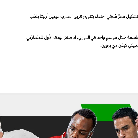
"سيلهيرست بارك" قبل فوزه على كريستال بالاس 1-2، حيث قام لاعبو أصحاب الأرض بتشكيل ممرٍّ شرفي احتفاء بتتويج فريق المدرب ميكيل أرتيتا بلقب
 الحاسمة خلال موسمٍ واحد في الدوري، اذ صنع الهدف الأول للدنماركي