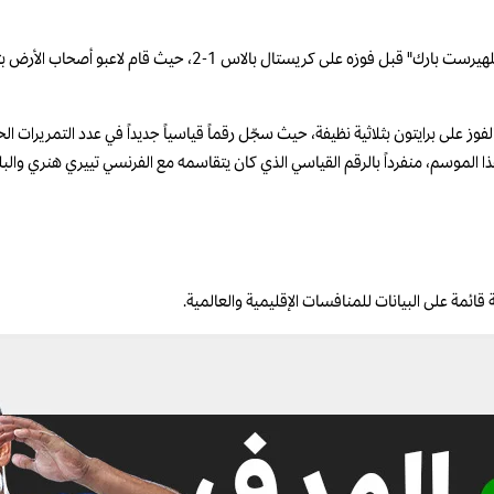
أما أرسنال، بطل الدوري هذا الموسم، فعاش أجواء احتفالية خاصة في ملعب 
 الفوز على برايتون بثلاثية نظيفة، حيث سجّل رقماً قياسياً جديداً في عدد التمريرات