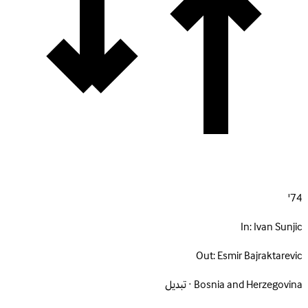
74'
In:
Ivan Sunjic
Out:
Esmir Bajraktarevic
Bosnia and Herzegovina · تبديل