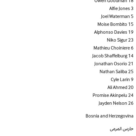
Owen Goodman
18
Alfie Jones
3
Joel Waterman
5
Moise Bombito
15
Alphonso Davies
19
Niko Sigur
23
Mathieu Choiniere
6
Jacob Shaffelburg
14
Jonathan Osorio
21
Nathan Saliba
25
Cyle Larin
9
Ali Ahmed
20
Promise Akinpelu
24
Jayden Nelson
26
Bosnia and Herzegovina
حارس المرمى