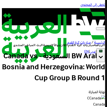
تخطى إلى المحتوى
الرئيسية
/
مباريات كرة القدم
الرياضة
مباريات كرة القدم
الكازينو
الأكاديمية
البث المباشر
المنتدى
|
عربي
|
EN
BW Arabia السعودية - Canada vs
Bosnia and Herzegovina: World
Cup Group B Round 1
نهاية المباراة
C
Canada