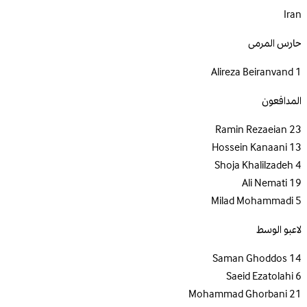
Iran
حارس المرمى
Alireza Beiranvand
1
المدافعون
Ramin Rezaeian
23
Hossein Kanaani
13
Shoja Khalilzadeh
4
Ali Nemati
19
Milad Mohammadi
5
لاعبو الوسط
Saman Ghoddos
14
Saeid Ezatolahi
6
Mohammad Ghorbani
21