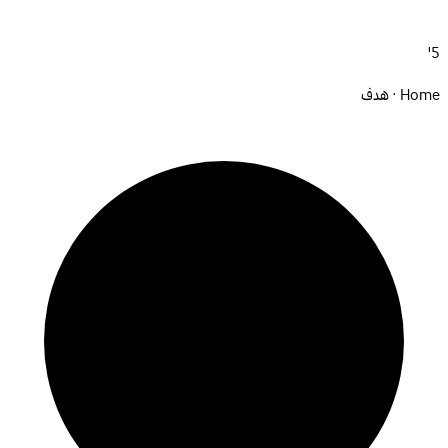
5'
Home · هدف