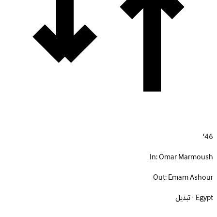
46'
In:
Omar Marmoush
Out:
Emam Ashour
Egypt · تبديل