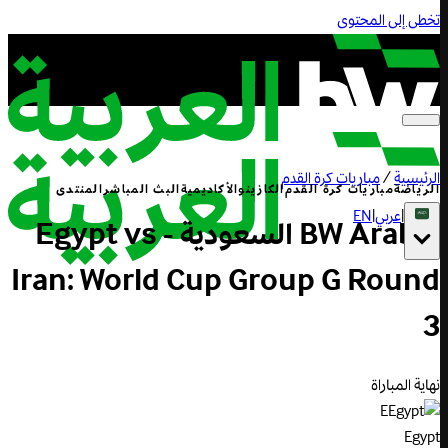
تخطى إلى المحتوى
الرئيسية
/
مباريات كرة القدم
الرياضة
مباريات كرة القدم
الكازينو
الأكاديمية
البث المباشر
المنتدى
|
عربي
|
EN
BW Arabia السعودية - Egypt vs
Iran: World Cup Group G Round
3
نهاية المباراة
E
Egypt