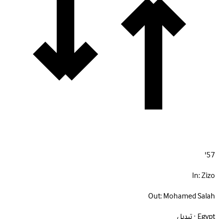
57'
In:
Zizo
Out:
Mohamed Salah
Egypt · تبديل