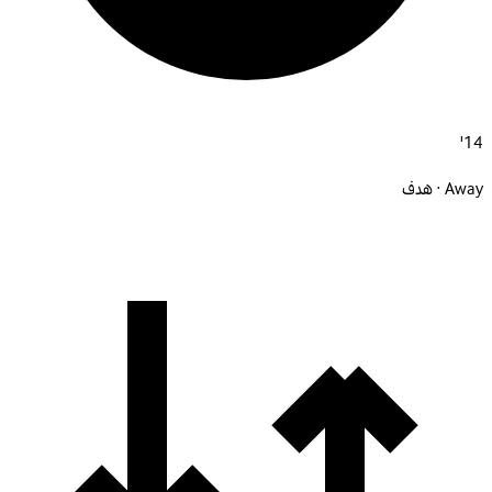
14'
Away · هدف