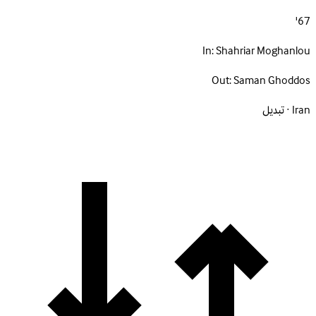
67'
In:
Shahriar Moghanlou
Out:
Saman Ghoddos
Iran · تبديل