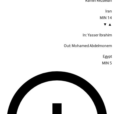
Ramin Rezaeian
Iran
MIN
14
▼
▲
In:
Yasser Ibrahim
Out:
Mohamed Abdelmonem
Egypt
MIN
5