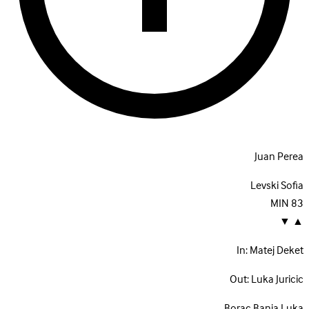
Juan Perea
Levski Sofia
MIN
83
▼
▲
In:
Matej Deket
Out:
Luka Juricic
Borac Banja Luka