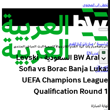
تخطى إلى المحتوى
الرئيسية
/
مباريات كرة القدم
الرياضة
مباريات كرة القدم
الكازينو
الأكاديمية
البث المباشر
المنتدى
|
عربي
|
EN
BW Arabia السعودية - Levski
Sofia vs Borac Banja Luka:
العب الآن
العب الآن
UEFA Champions League
Qualification Round 1
نهاية المباراة