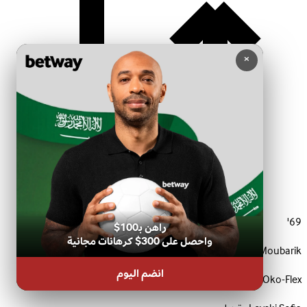
×
69'
راهن بـ100$
واحصل على 300$ كرهانات مجانية
In:
Mehdi Moubarik
انضم اليوم
Out:
Armstrong Oko-Flex