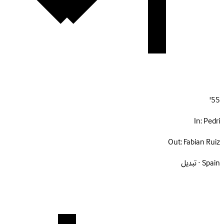
55'
In:
Pedri
Out:
Fabian Ruiz
Spain · تبديل