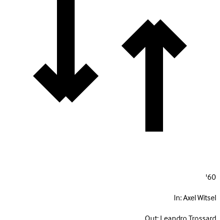
60'
In:
Axel Witsel
Out:
Leandro Trossard