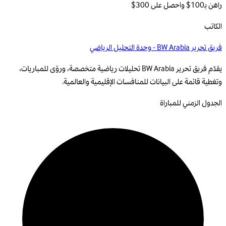
راهن بـ100$ واحصل على 300$
الكاتب
فريق تحرير BW Arabia - وحدة التحليل الرياضي
يقدّم فريق تحرير BW Arabia تحليلات رياضية متخصصة، ورؤى للمباريات،
وتغطية قائمة على البيانات للمنافسات الإقليمية والعالمية.
الجدول الزمني للمباراة