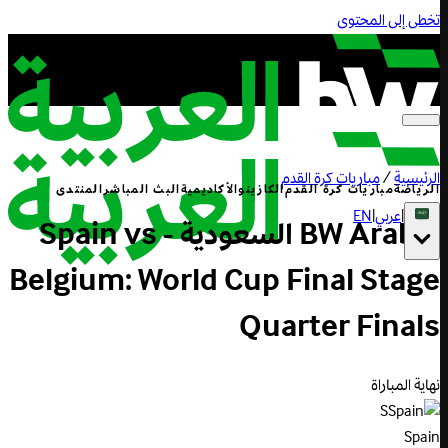
تخطى إلى المحتوى
الرئيسية
/
مباريات كرة القدم
الرياضة
مباريات كرة القدم
الكازينو
الأكاديمية
البث المباشر
المنتدى
|
عربي
|
EN
BW Arabia السعودية - Spain vs
Belgium: World Cup Final Stage
Quarter Finals
نهاية المباراة
S
Spain