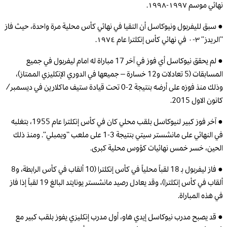
نهائي موسم ١٩٩٧-١٩٩٨.
● سبق لليفربول ونيوكاسل أن التقيا في نهائي كأس محلية مرة واحدة، حيث فاز
“الريدز” ٣-٠ في نهائي كأس إنكلترا عام ١٩٧٤.
● لم يحقق نيوكاسل أي فوز في آخر 17 مباراة له امام ليفربول في جميع
المسابقات (5 تعادلات و12 خسارة – جميعها في الدوري الإنكليزي الممتاز)،
وذلك منذ فوزه على أرضه بنتيجة 2-0 تحت قيادة ستيف ماكلارين في ديسمبر/
كانون الاول 2015.
● آخر فوز كبير لنيوكاسل بلقب محلي كان في كأس إنكلترا عام 1955، بتغلبه
في النهائي على مانشستر سيتي بنتيجة 3-1 على ملعب “ويمبلي”. ومنذ ذلك
الحين، خسر خمس نهائيات كؤوس محلية كبرى.
● فاز ليفربول بـ 18 لقباً محلياً في كأس إنكلترا (10 ألقاب في كأس الرابطة، و8
ألقاب في كأس إنكلترا)، وقد يعادل رصيد مانشستر يونايتد البالغ 19 لقباً إذا فاز
في هذه المباراة.
● قد يصبح مدرب نيوكاسل إيدي هاو، أول مدرب إنكليزي يفوز بلقب كبير مع