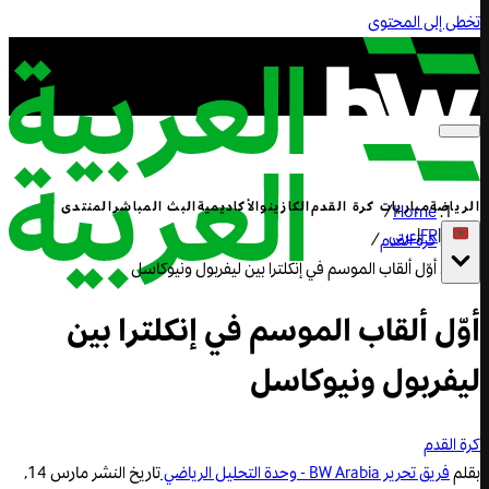
تخطى إلى المحتوى
الرياضة
مباريات كرة القدم
الكازينو
الأكاديمية
البث المباشر
المنتدى
/
Home
|
FR
|
عربي
كرة القدم
/
أوّل ألقاب الموسم في إنكلترا بين ليفربول ونيوكاسل
أوّل ألقاب الموسم في إنكلترا بين
ليفربول ونيوكاسل
كرة القدم
بقلم
فريق تحرير BW Arabia - وحدة التحليل الرياضي
تاريخ النشر
مارس 14,