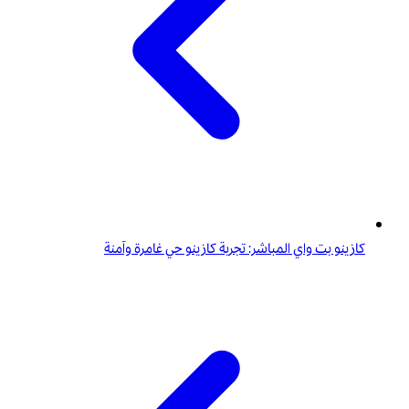
كازينو بت واي المباشر: تجربة كازينو حي غامرة وآمنة