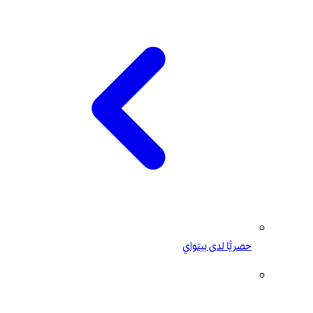
حصريًّا لدى بيتواي