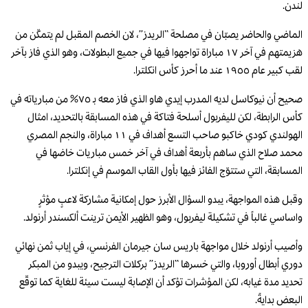
لندن.
الماضي والحاضر يصبّان في مصلحة “الريدز”، لان الخصم المقبل لم يتمكّن من
هزيمتهم في آخر ١٧ مباراة تواجهوا فيها في جميع البطولات، وهو الذي فاز بآخر
لقب كبير عام ١٩٥٥ عند ما أحرز كأس انكلترا.
صحيح أن نيوكاسل لديه المدرب إيدي هاو الذي فاز معه بـ ٧٥% من مبارياته في
كأس الرابطة، لكن لليفربول أسلحة فتاكة في هذه المسابقة بالتحديد، امثال
الهولندي كودي خاكبو صاحب التسع أهداف في ١١ مباراة، والنجم المصري
محمد صلاح الذي ساهم بأربعة أهداف في آخر خمس مباريات خاضها في
المسابقة، التي ستتوّج الفائز فيها بأول القاب الموسم في إنكلترا.
وقبل هذه المواجهة، يبدو السؤال الأبرز حول إمكانية مشاركة لاعبٍ مؤثرٍ
واساسي غالباً في تشكيلة ليفربول، وهو الظهير الأيمن ترينت ألكسندر أرنولد.
وأصيب أرنولد خلال مواجهة باريس سان جيرمان الفرنسي، في إياب ثمن نهائي
دوري أبطال أوروبا، والتي خسرها “الريدز” بركلات الترجيح، ويبدو من المبكر
تحديد مدة غيابه، لكن المؤشرات تؤكد أن الإصابة ليست سيئة للغاية كما توقّع
البعض بدايةً.