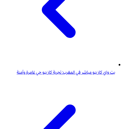
بت واي كازينو مباشر في المغرب: تجربة كازينو حي غامرة وآمنة