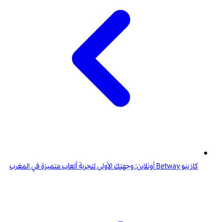
كازينو Betway أونلاين: وجهتك الأولى لتجربة ألعاب متميزة في المغرب