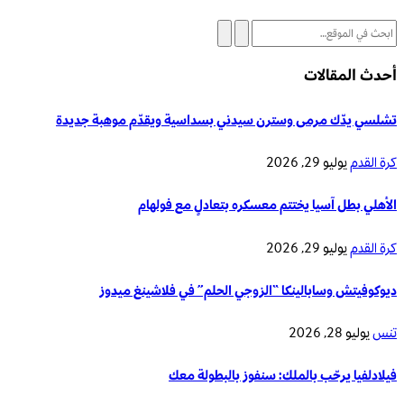
أحدث المقالات
تشلسي يدّك مرمى وسترن سيدني بسداسية ويقدّم موهبة جديدة
كرة القدم
يوليو 29, 2026
الأهلي بطل آسيا يختتم معسكره بتعادلٍ مع فولهام
كرة القدم
يوليو 29, 2026
ديوكوفيتش وسابالينكا “الزوجي الحلم” في فلاشينغ ميدوز
تنس
يوليو 28, 2026
فيلادلفيا يرحّب بالملك: سنفوز بالبطولة معك