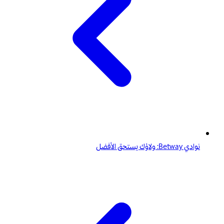
نوادي Betway: ولاؤك يستحق الأفضل