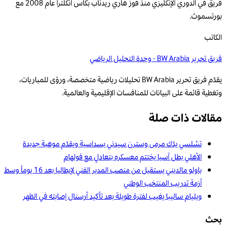
فريق في الدوري الإنكليزي منذ فوز هاري ريدناب بكأس انكلترا عام 2008 مع
بورتسموث.
الكاتب
فريق تحرير BW Arabia - وحدة التحليل الرياضي
يقدّم فريق تحرير BW Arabia تحليلات رياضية متخصصة، ورؤى للمباريات،
وتغطية قائمة على البيانات للمنافسات الإقليمية والعالمية.
مقالات ذات صلة
تشلسي يدّك مرمى وسترن سيدني بسداسية ويقدّم موهبة جديدة
الأهلي بطل آسيا يختتم معسكره بتعادلٍ مع فولهام
باولو مالديني يستقيل من منصب المدير الفني لإيطاليا بعد 16 يوماً وسط
أزمة تدريب المنتخب الوطني
ويليام ساليبا يغيب لفترة طويلة بعد تأكيد أرسنال إصابته في الظهر
بحث