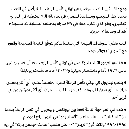
ومع ذلك، فإن اللاعب سيغيب عن نهائي كأس الرابطة، لكنه يأمل في اللعب
مجدداً هذا الموسم، ومساعدة ليفربول في مبارياته الـ ٩ المتبقية في الدوري
الإنكليزي، وهو الذي شارك معه في ٣٩ مباراة بمختلف المسابقات، مسجلاً ٣
أهداف وصانعاً ٧ آخرين.
اليكم بعض المؤشرات المهمة التي ستساعدكم لتوقّع النتيجة الصحيحة والفوز
مع “بيتواي” بجوائز قيّمة:
● هذا هو الظهور الثالث لنيوكاسل في نهائي كأس الرابطة، بعد أن خسر نهائيين
عامي ١٩٧٦ (أمام مانشستر سيتي) و٢٠٢٣ (أمام مانشستر يونايتد).
● يلعب ليفربول في نهائي كأس الرابطة للمرة الخامسة عشرة، أي أكثر بخمس
مرات من أي فريق آخر، وهو الذي فاز باللقب ١٠ مرات، أي أكثر بمرتين من أي
فريق آخر.
● هذه هي المواجهة الثالثة فقط بين نيوكاسل وليفربول في كأس الرابطة بعدما
فاز “الماغبايز” ١-٠ على ملعب “أنفيلد رود” في الدور الرابع لموسم
١٩٩٥-١٩٩٦وتلاها فوز “الريدز” ٢-٠ على ملعب “سانت جيمس بارك” في ربع