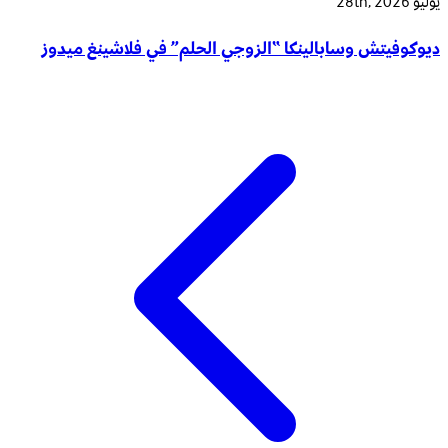
يوليو 28th, 2026
ديوكوفيتش وسابالينكا “الزوجي الحلم” في فلاشينغ ميدوز