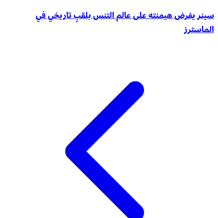
سينر يفرض هيمنته على عالم التنس بلقبٍ تاريخي في
الماسترز