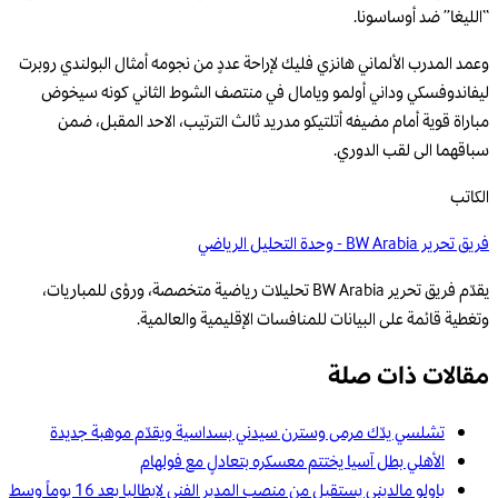
“الليغا” ضد أوساسونا.
وعمد المدرب الألماني هانزي فليك لإراحة عددٍ من نجومه أمثال البولندي روبرت
ليفاندوفسكي وداني أولمو ويامال في منتصف الشوط الثاني كونه سيخوض
مباراة قوية أمام مضيفه أتلتيكو مدريد ثالث الترتيب، الاحد المقبل، ضمن
سباقهما الى لقب الدوري.
الكاتب
فريق تحرير BW Arabia - وحدة التحليل الرياضي
يقدّم فريق تحرير BW Arabia تحليلات رياضية متخصصة، ورؤى للمباريات،
وتغطية قائمة على البيانات للمنافسات الإقليمية والعالمية.
مقالات ذات صلة
تشلسي يدّك مرمى وسترن سيدني بسداسية ويقدّم موهبة جديدة
الأهلي بطل آسيا يختتم معسكره بتعادلٍ مع فولهام
باولو مالديني يستقيل من منصب المدير الفني لإيطاليا بعد 16 يوماً وسط