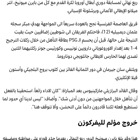
ربع نهائي لمسابقة دوري أبطال أوروبا لكرة القدم مع كلٍّ من بايرن ميونيخ، انتر
ميلانو الإيطالي الألماني وبرشلونة الإسباني.
فريق العاصمة الفرنسية نجح بالعودة سريعاً الى المواجهة بهدفٍ مبكر سجله
عثمان ديمبيليه (12)، فاحتكم الفريقان الى شوطيين إضافيين حيث بقيت
النتيجة على حالها، قبل أن يحسم الـ PSG بطاقة التأهل من خلال ركلات الترجيح
4-1 بعد إهدار الاوروغوياني دارويين نونييس وكورتيس جونز ركلتيهما اللتين
تصدى لهما الحارس الايطالي جانلويجي دوناروما.
ويلتقي سان جيرمان في دور الثمانية الفائز بين كلوب بروج البلجيكي وأستون
فيلا الإنكليزي.
وقال القائد البرازيلي ماركينيوس بعد المباراة: “كان الاداء رائعاً. استحقينا بالفعل
أن نتأهل خلال المواجهتين من دون أدنى شك”. وأضاف: “ليس لدينا أي حدود لما
نستطيع فعله لكننا قادرون دائماً على التحسّن، وألا نتوقف هنا”.
خروج مؤلم لليفركوزن
هذا وقد بلغ بايرن ميونيخ الدور ربع النهائي بعدما جدّد فوزه على مواطنه ومضيفه