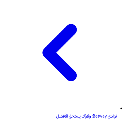
نوادي Betway: ولاؤك يستحق الأفضل