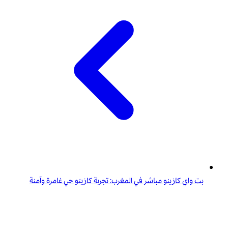
بت واي كازينو مباشر في المغرب: تجربة كازينو حي غامرة وآمنة