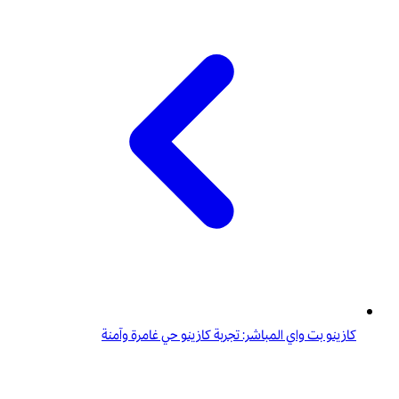
كازينو بت واي المباشر: تجربة كازينو حي غامرة وآمنة