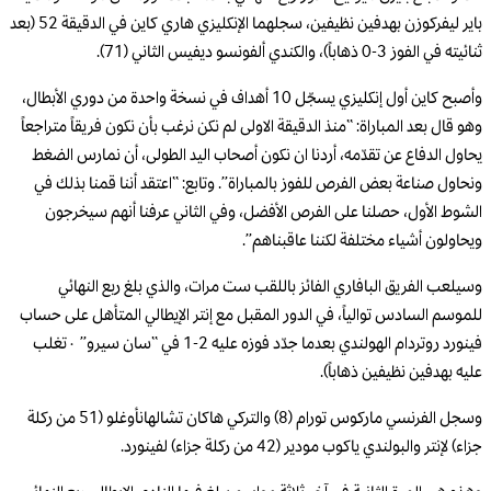
باير ليفركوزن بهدفين نظيفين، سجلهما الإنكليزي هاري كاين في الدقيقة 52 (بعد
ثنائيته في الفوز 3-0 ذهاباً)، والكندي ألفونسو ديفيس الثاني (71).
وأصبح كاين أول إنكليزي يسجّل 10 أهداف في نسخة واحدة من دوري الأبطال،
وهو قال بعد المباراة: “منذ الدقيقة الاولى لم نكن نرغب بأن نكون فريقاً متراجعاً
يحاول الدفاع عن تقدّمه، أردنا ان نكون أصحاب اليد الطولى، أن نمارس الضغط
ونحاول صناعة بعض الفرص للفوز بالمباراة”. وتابع: “اعتقد أننا قمنا بذلك في
الشوط الأول، حصلنا على الفرص الأفضل، وفي الثاني عرفنا أنهم سيخرجون
ويحاولون أشياء مختلفة لكننا عاقبناهم”.
وسيلعب الفريق البافاري الفائز باللقب ست مرات، والذي بلغ ربع النهائي
للموسم السادس توالياً، في الدور المقبل مع إنتر الإيطالي المتأهل على حساب
فينورد روتردام الهولندي بعدما جدّد فوزه عليه 2-1 في “سان سيرو” ٠تغلب
عليه بهدفين نظيفين ذهاباً).
وسجل الفرنسي ماركوس تورام (8) والتركي هاكان تشالهانأوغلو (51 من ركلة
جزاء) لإنتر والبولندي ياكوب مودير (42 من ركلة جزاء) لفينورد.