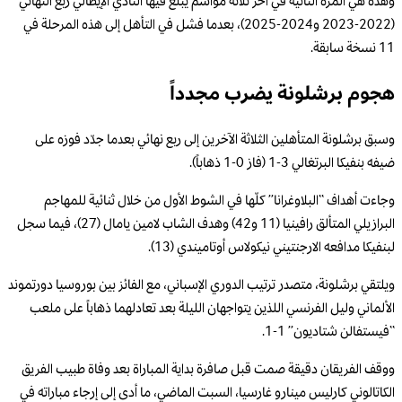
وهذه هي المرة الثانية في آخر ثلاثة مواسم يبلغ فيها النادي الإيطالي ربع النهائي
(2022-2023 و2024-2025)، بعدما فشل في التأهل إلى هذه المرحلة في
11 نسخة سابقة.
هجوم برشلونة يضرب مجدداً
وسبق برشلونة المتأهلين الثلاثة الآخرين إلى ربع نهائي بعدما جدّد فوزه على
ضيفه بنفيكا البرتغالي 3-1 (فاز 0-1 ذهاباً).
وجاءت أهداف “البلاوغرانا” كلّها في الشوط الأول من خلال ثنائية للمهاجم
البرازيلي المتألق رافينيا (11 و42) وهدف الشاب لامين يامال (27)، فيما سجل
لبنفيكا مدافعه الارجنتيني نيكولاس أوتاميندي (13).
ويلتقي برشلونة، متصدر ترتيب الدوري الإسباني، مع الفائز بين بوروسيا دورتموند
الألماني وليل الفرنسي اللذين يتواجهان الليلة بعد تعادلهما ذهاباً على ملعب
“فيستفالن شتاديون” 1-1.
ووقف الفريقان دقيقة صمت قبل صافرة بداية المباراة بعد وفاة طبيب الفريق
الكاتالوني كارليس مينارو غارسيا، السبت الماضي، ما أدى إلى إرجاء مباراته في