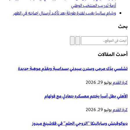
أزمة تدريب المنتخب الوطني
ويليام ساليبا يغيب لفترة طويلة بعد تأكيد أرسنال إصابته في الظهر
بحث
أحدث المقالات
تشلسي يدّك مرمى وسترن سيدني بسداسية ويقدّم موهبة جديدة
كرة القدم
يوليو 29, 2026
الأهلي بطل آسيا يختتم معسكره بتعادلٍ مع فولهام
كرة القدم
يوليو 29, 2026
ديوكوفيتش وسابالينكا “الزوجي الحلم” في فلاشينغ ميدوز