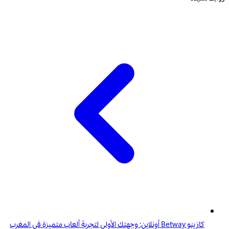
كازينو Betway أونلاين: وجهتك الأولى لتجربة ألعاب متميزة في المغرب