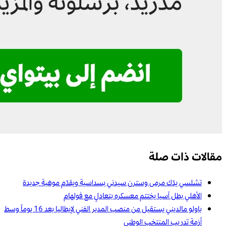
مقالات ذات صلة
تشلسي يدّك مرمى وسترن سيدني بسداسية ويقدّم موهبة جديدة
الأهلي بطل آسيا يختتم معسكره بتعادلٍ مع فولهام
باولو مالديني يستقيل من منصب المدير الفني لإيطاليا بعد 16 يوماً وسط
أزمة تدريب المنتخب الوطني