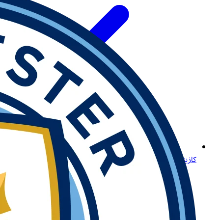
كازينو Betway أونلاين: وجهتك الأولى لتجربة ألعاب متميزة في المغرب