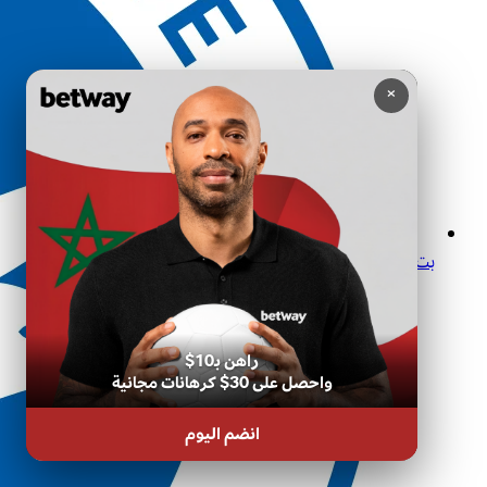
×
بت واي كازينو مباشر في المغرب: تجربة كازينو حي غامرة وآمنة
راهن بـ10$
واحصل على 30$ كرهانات مجانية
انضم اليوم