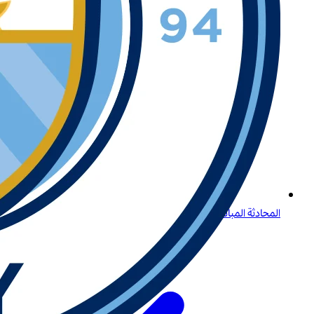
المحادثة المباشرة وتسجيل الدخول لدى بيتواي: دليل شامل