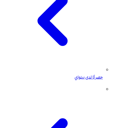
حصريًّا لدى بيتواي