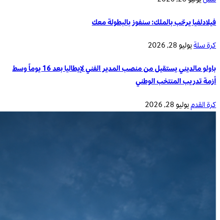
فيلادلفيا يرحّب بالملك: سنفوز بالبطولة معك
كرة سلة
يوليو 28, 2026
باولو مالديني يستقيل من منصب المدير الفني لإيطاليا بعد 16 يوماً وسط
أزمة تدريب المنتخب الوطني
كرة القدم
يوليو 28, 2026