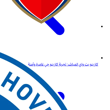
كازينو بت واي المباشر: تجربة كازينو حي غامرة وآمنة