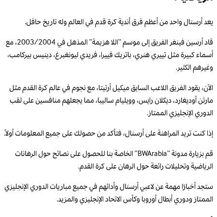
يعد أرسنال واحد من أعظم فرق أندية كرة قدم في العالم وله تاريخ حافل.
قاد أرسين فينغر الفريق إلى موسم “اللا هزيمة” المذهل في 2003/2004، مع
أسماء كبيرة مثل تييري هنري، باتريك فييرا، فريدي ليونغبرغ، دينيس بيركامب،
وغيرهم الكثير.
الآن، يقود الفريق اللاعب السابق ميكيل أرتيتا، مع نجوم في عالم كرة القدم مثل
مارتن أوديغارد، ديكلان رايس، وويليام ساليبا، مما يجعلهم منافسين على لقب
الدوري الإنجليزي الممتاز.
إذا كنت تريد المراهنة على أرسنال، فتأكد من حصولك على جميع المعلومات أولاً.
قم بزيارة مدونة “BWArabia” الخاصة بنا للحصول على نصائح حول الرهانات
الرياضية وتحليلات رائعة حول الرهان على كرة القدم.
ستجد أخبارًا مهمة عن لاعبي أرسنال وأدائهم في جميع مباريات الدوري الإنجليزي
الممتاز ودوري أبطال أوروبا وكأس الاتحاد الإنجليزي والمزيد.