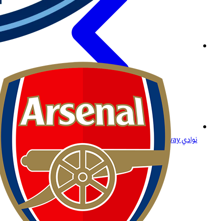
نوادي Betway: ولاؤك يستحق الأفضل