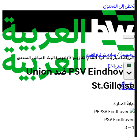
تخطى إلى المحتوى
الرئيسية
/
مباريات كرة القدم
الرياضة
مباريات كرة القدم
الكازينو
الأكاديمية
البث المباشر
المنتدى
|
عربي
|
EN
Eindhoven
PSV
ضد
Union
St.Gilloise
العب الآن
العب الآن
نهاية المباراة
PE
PSV Eindhoven
1 – 3