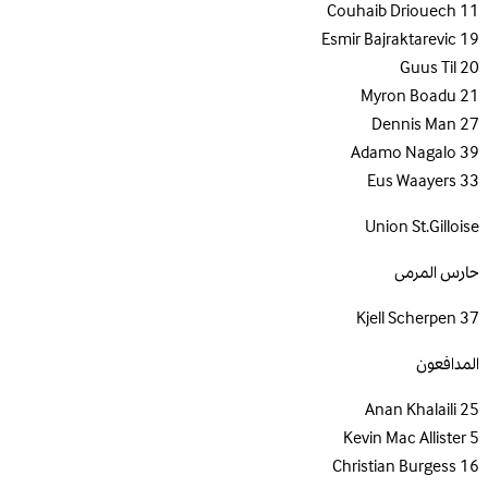
Couhaib Driouech
11
Esmir Bajraktarevic
19
Guus Til
20
Myron Boadu
21
Dennis Man
27
Adamo Nagalo
39
Eus Waayers
33
Union St.Gilloise
حارس المرمى
Kjell Scherpen
37
المدافعون
Anan Khalaili
25
Kevin Mac Allister
5
Christian Burgess
16