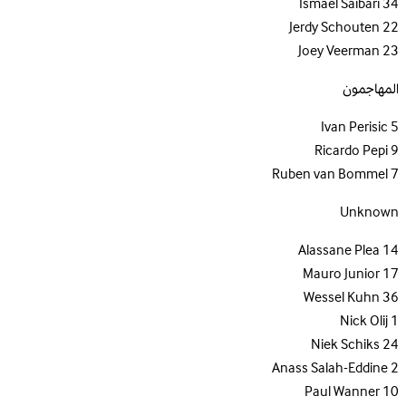
Ismael Saibari
34
Jerdy Schouten
22
Joey Veerman
23
المهاجمون
Ivan Perisic
5
Ricardo Pepi
9
Ruben van Bommel
7
Unknown
Alassane Plea
14
Mauro Junior
17
Wessel Kuhn
36
Nick Olij
1
Niek Schiks
24
Anass Salah-Eddine
2
Paul Wanner
10