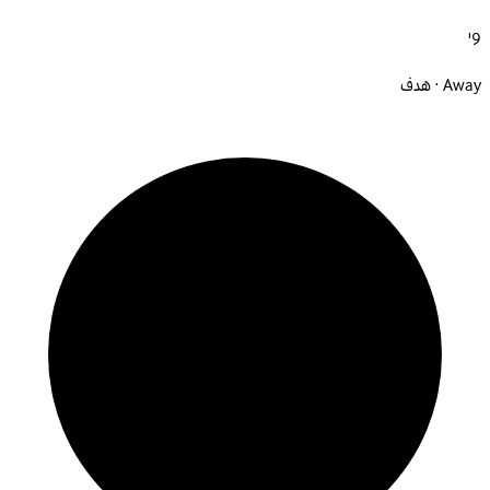
9'
Away · هدف