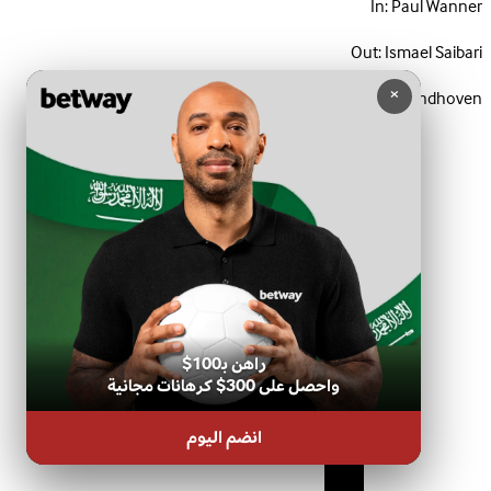
In:
Paul Wanner
Out:
Ismael Saibari
×
PSV Eindhoven · تبديل
راهن بـ100$
واحصل على 300$ كرهانات مجانية
انضم اليوم