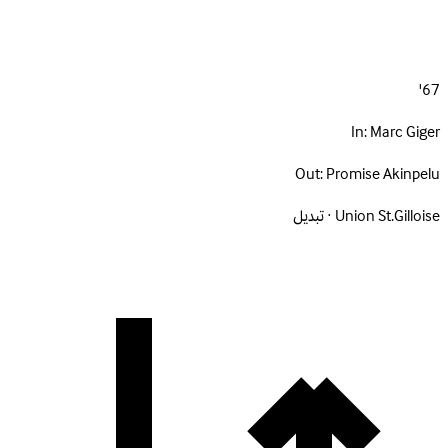
67'
In:
Marc Giger
Out:
Promise Akinpelu
Union St.Gilloise · تبديل