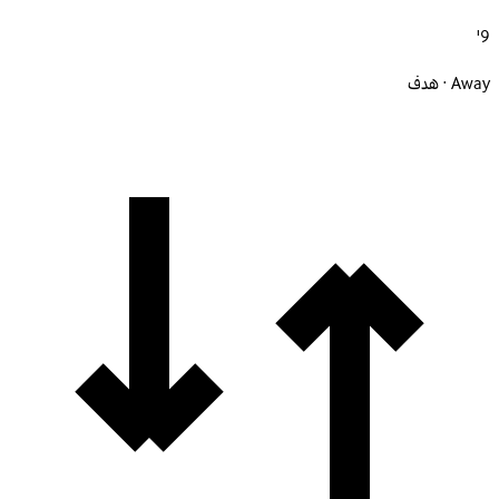
9'
Away · هدف