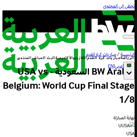
تخطى إلى المحتوى
الرئيسية
/
مباريات كرة القدم
الرياضة
مباريات كرة القدم
الكازينو
الأكاديمية
البث المباشر
المنتدى
|
عربي
|
EN
BW Arabia السعودية - USA vs
Belgium: World Cup Final Stage
1/8
نهاية المباراة
U
USA