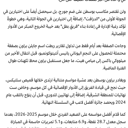
ولن تقتصر مكاسب بوسطن على ضم جورج، بل سيحصل أيضاً على اختيارين في
الجولة الأولى من "الدرافت"، إضافةً إلى اختيارين في الجولة الثانية، وهي خطوةٌ
تؤكد رغبة الإدارة في إعادة بناء "فريقٍ بطل" بعد خيبة الخروج المبكر من الأدوار
الإقصائية.
وجاءت الصفقة بعد أيام فقط من تداول تقارير ربطت اسم جايلن براون بصفقة
محتملة للحصول على النجم اليوناني يانيس أنتيتوكونمبو، قبل انتقال الأخير من
ميلووكي باكس إلى ميامي هيت، ما جعل مستقبل براون محطّ تكهنات طوال
الفترة الماضية.
ويغادر براون بوسطن بعد عشرة مواسم متتالية ارتدى خلالها قميص سلتيكس،
حيث نجح في قيادة الفريق إلى الأدوار الإقصائية في كل موسم، وخاض ست
نهائيات للمنطقة الشرقية، إضافةً إلى نهائيين للدوري، قبل أن يتوّج باللقب عام
2024 ويحصد جائزة أفضل لاعب في السلسلة النهائية.
كما قدّم أفضل مواسمه على الصعيد الفردي خلال موسم 2025-2026، بعدما
سجل معدل 28.7 نقطة، و6.9 متابعات، و5.1 تمريرات حاسمة في المباراة