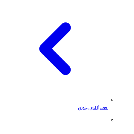
حصريًّا لدى بيتواي