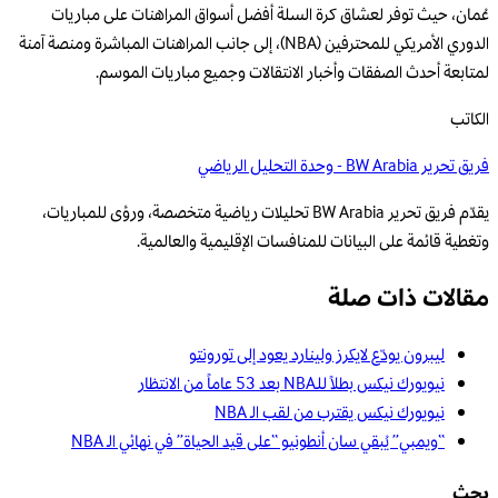
عُمان، حيث توفر لعشاق كرة السلة أفضل أسواق المراهنات على مباريات
الدوري الأمريكي للمحترفين (NBA)، إلى جانب المراهنات المباشرة ومنصة آمنة
لمتابعة أحدث الصفقات وأخبار الانتقالات وجميع مباريات الموسم.
الكاتب
فريق تحرير BW Arabia - وحدة التحليل الرياضي
يقدّم فريق تحرير BW Arabia تحليلات رياضية متخصصة، ورؤى للمباريات،
وتغطية قائمة على البيانات للمنافسات الإقليمية والعالمية.
مقالات ذات صلة
ليبرون يودّع لايكرز ولينارد يعود إلى تورونتو
نيويورك نيكس بطلاً للـNBA بعد 53 عاماً من الانتظار
نيويورك نيكس يقترب من لقب الـ NBA
“ويمبي” يُبقي سان أنطونيو “على قيد الحياة” في نهائي الـ NBA
بحث