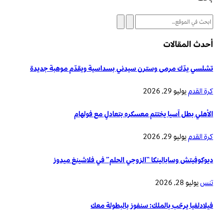
أحدث المقالات
تشلسي يدّك مرمى وسترن سيدني بسداسية ويقدّم موهبة جديدة
كرة القدم
يوليو 29, 2026
الأهلي بطل آسيا يختتم معسكره بتعادلٍ مع فولهام
كرة القدم
يوليو 29, 2026
ديوكوفيتش وسابالينكا “الزوجي الحلم” في فلاشينغ ميدوز
تنس
يوليو 28, 2026
فيلادلفيا يرحّب بالملك: سنفوز بالبطولة معك