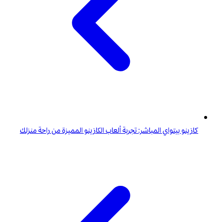
كازينو بيتواي المباشر: تجربة ألعاب الكازينو المميزة من راحة منزلك