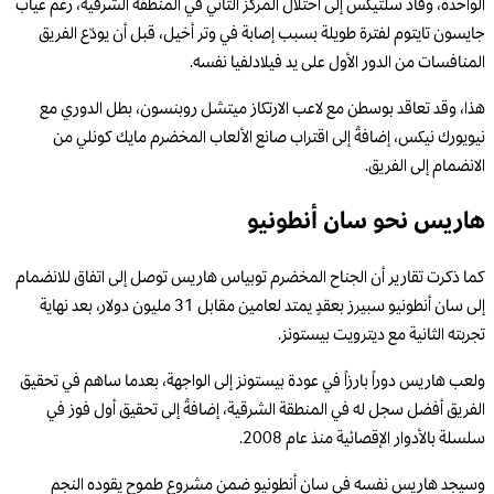
الواحدة، وقاد سلتيكس إلى احتلال المركز الثاني في المنطقة الشرقية، رغم غياب
جايسون تايتوم لفترة طويلة بسبب إصابة في وتر أخيل، قبل أن يودّع الفريق
المنافسات من الدور الأول على يد فيلادلفيا نفسه.
هذا، وقد تعاقد بوسطن مع لاعب الارتكاز ميتشل روبنسون، بطل الدوري مع
نيويورك نيكس، إضافةً إلى اقتراب صانع الألعاب المخضرم مايك كونلي من
الانضمام إلى الفريق.
هاريس نحو سان أنطونيو
كما ذكرت تقارير أن الجناح المخضرم توبياس هاريس توصل إلى اتفاق للانضمام
إلى سان أنطونيو سبيرز بعقدٍ يمتد لعامين مقابل 31 مليون دولار، بعد نهاية
تجربته الثانية مع ديترويت بيستونز.
ولعب هاريس دوراً بارزاً في عودة بيستونز إلى الواجهة، بعدما ساهم في تحقيق
الفريق أفضل سجل له في المنطقة الشرقية، إضافةً إلى تحقيق أول فوز في
سلسلة بالأدوار الإقصائية منذ عام 2008.
وسيجد هاريس نفسه في سان أنطونيو ضمن مشروع طموح يقوده النجم