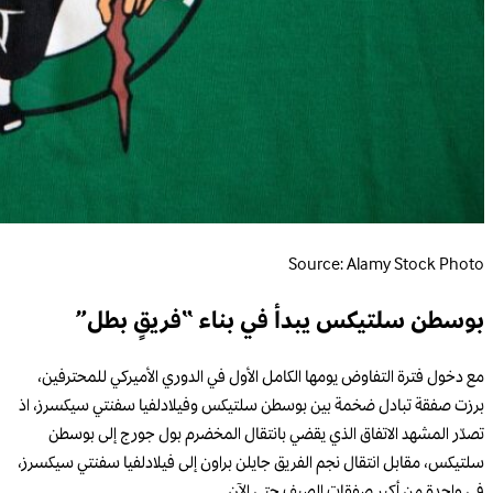
Source: Alamy Stock Photo
بوسطن سلتيكس يبدأ في بناء “فريقٍ بطل”
مع دخول فترة التفاوض يومها الكامل الأول في الدوري الأميركي للمحترفين،
برزت صفقة تبادل ضخمة بين بوسطن سلتيكس وفيلادلفيا سفنتي سيكسرز، اذ
تصدّر المشهد الاتفاق الذي يقضي بانتقال المخضرم بول جورج إلى بوسطن
سلتيكس، مقابل انتقال نجم الفريق جايلن براون إلى فيلادلفيا سفنتي سيكسرز،
في واحدة من أكبر صفقات الصيف حتى الآن.