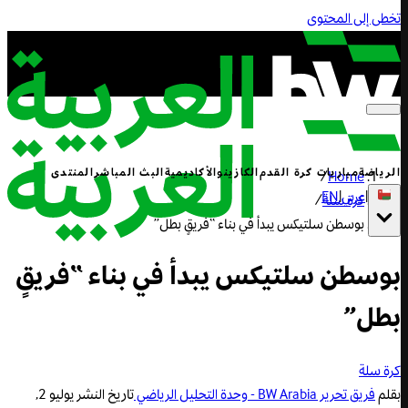
تخطى إلى المحتوى
الرياضة
مباريات كرة القدم
الكازينو
الأكاديمية
البث المباشر
المنتدى
/
Home
|
عربي
|
EN
كرة سلة
/
بوسطن سلتيكس يبدأ في بناء “فريقٍ بطل”
بوسطن سلتيكس يبدأ في بناء “فريقٍ
بطل”
كرة سلة
بقلم
فريق تحرير BW Arabia - وحدة التحليل الرياضي
تاريخ النشر
يوليو 2,