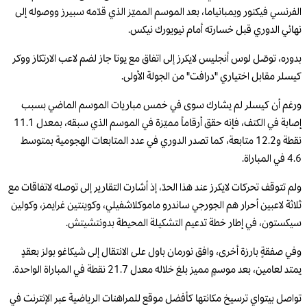
الفرنسي فيكتور ويمبانياما، بعد الموسم المميّز الذي قدّمه سبيرز ووصوله إلى
نهائي الدوري قبل خسارته أمام نيويورك نيكس.
بدوره، توصّل لوس أنجليس لايكرز إلى اتفاق مع يوتا جاز لضم لاعب الارتكاز ووكر
كيسلر مقابل اختياري "درافت" من الجولة الأولى.
ورغم أن كيسلر لم يشارك سوى في خمس مباريات الموسم الماضي بسبب
إصابة في الكتف، فإنه حقق أرقاماً مميّزة في الموسم الذي سبقه، بمعدل 11.1
نقطة و12.2 متابعة، كما تصدر الدوري في عدد المتابعات الهجومية بمتوسط
4.6 في المباراة.
ولم تتوقف تحركات لايكرز عند هذا الحدّ، إذ أشارت التقارير إلى توصله لاتفاقات مع
ثلاثة لاعبين أحرار هم الجورجي ساندرو ماموكلاشفيلي، وكوينتين غرايمز، وكولين
سيكستون، في إطار خطة تدعيم التشكيلة المحيطة بدونتشيتش.
وفي صفقةٍ بارزة أخرى، وافق نورمان باول على الانتقال إلى شيكاغو بولز بعقدٍ
يمتد لعامين، بعد موسمٍ مميز بلغ خلاله معدل 21.7 نقطة في المباراة الواحدة.
تواصل بيتواي ترسيخ مكانتها كأفضل موقع للمراهنات الرياضية عبر الإنترنت في