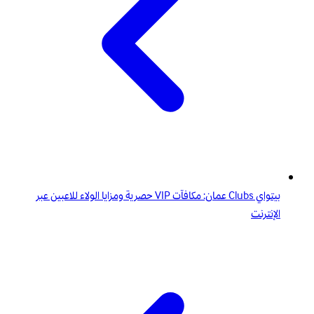
بيتواي Clubs عمان: مكافآت VIP حصرية ومزايا الولاء للاعبين عبر
الإنترنت