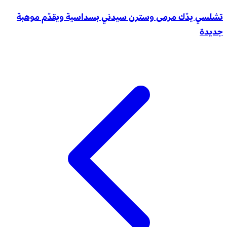
تشلسي يدّك مرمى وسترن سيدني بسداسية ويقدّم موهبة
جديدة