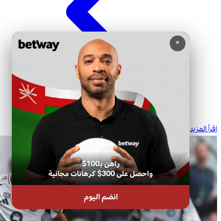
×
اقرأ المزيد
راهن بـ100$
واحصل على 300$ كرهانات مجانية
انضم اليوم