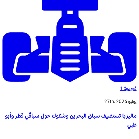
فورمولا 1
يوليو 27th, 2026
ماليزيا تستضيف سباق البحرين وشكوك حول سباقَي قطر وأبو
ظبي