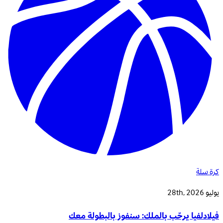
كرة سلة
يوليو 28th, 2026
فيلادلفيا يرحّب بالملك: سنفوز بالبطولة معك