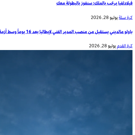
فيلادلفيا يرحّب بالملك: سنفوز بالبطولة معك
كرة سلة
يوليو 28, 2026
باولو مالديني يستقيل من منصب المدير الفني لإيطاليا بعد 16 يوماً وسط أزمة تدريب المنتخب الوطني
كرة القدم
يوليو 28, 2026