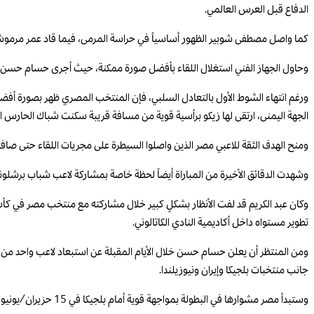
الدفاع قبل العرس العالمي.
كما واصل مصطفى شوبير الظهور أساسياً في حراسة المرمى، فيما قاد عمر مرموش 
وحاول الجهاز الفني استغلال اللقاء بأفضل صورة ممكنة، حيث أجرى حسام حسن عدة 
الجهة اليمنى، ارتقى لها زيكو برأسية قوية من مسافة قريبة سكنت شباك الحارس
ومنح الهدف الثقة للاعبي مصر الذين واصلوا السيطرة على مجريات اللقاء حتى صافرة 
وشهدت الدقائق الأخيرة من المباراة أيضاً لحظة خاصة بمشاركة لاعب شباب برشلونة 
تطوير مستواه داخل أكاديمية النادي الكاتالوني.
جانب منتخبات بلجيكا وإيران ونيوزيلندا.
وستبدأ مصر مشوارها في البطولة بمواجهة قوية أمام بلجيكا في 15 حزيران/يونيو بمدينة سياتل الأميركية، قبل أن تلتقي نيوزيلندا في فانكوفر الكندية يوم 22 من الشهر عينه، ثم تختتم مباريات الدور الأول بمواجهة إيران في 27 منه.