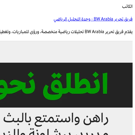
الكاتب
فريق تحرير BW Arabia - وحدة التحليل الرياضي
يقدّم فريق تحرير BW Arabia تحليلات رياضية متخصصة، ورؤى للمباريات، وتغطية قائمة على البيانات للمنافسات الإقليمية والعالمية.