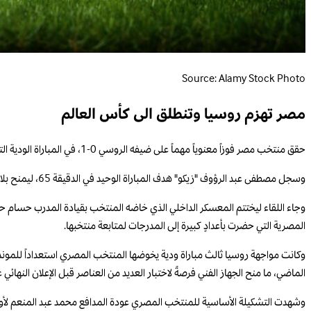
Source: Alamy Stock Photo
مصر تهزم روسيا وتنطلق الى كأس العالم
حقق منتخب مصر فوزاً معنوياً مهماً على ضيفه الروسي 0-1، في المباراة الودية التي جمعتهما على استاد القاهرة الدولي، ضمن التحضيرات الأخيرة لـ "الفراعنة" قبل التوجه إلى الولايات المتحدة للمشاركة في نهائيات كأس العالم لكرة القدم.
وسجل مصطفى عبد الرؤوف "زيكو" هدف المباراة الوحيد في الدقيقة 65، ليمنح بلاده الفوز في أول ظهورٍ رسمي له بقميص المنتخب.
وجاء اللقاء ليختتم المعسكر الداخلي الذي خاضه المنتخب بقيادة المدرب حسام حسن
المصرية التي حضرت بأعدادٍ كبيرة إلى المدرجات لمتابعة منتخبها.
وكانت مواجهة روسيا ثالث مباراة ودية يخوضها المنتخب المصري استعداداً للمونديا
الماضي، ما منح الجهاز الفني فرصةً لاختبار العديد من العناصر قبل الإعلان النهائي 
وشهدت التشكيلة الأساسية للمنتخب المصري عودة المدافع محمد عبد المنعم لأول مر