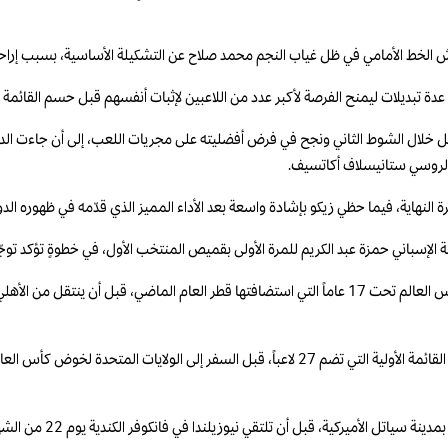
الخط الأمامي في ظل غياب النجم محمد صلاح عن التشكيلة الأساسية، بسبب إراحته
تبديلات ليمنح الفرصة لأكبر عدد من اللاعبين لإثبات أنفسهم قبل حسم القائمة ال
 الروسي ستانيسلاف أكاتسيف.
النهاية، فيما حظي زيكو بإشادة واسعة بعد الأداء المميز الذي قدّمه في ظهوره الدول
الإسباني حمزة عبد الكريم للمرة الأولى بقميص المنتخب الأول، في خطوةٍ تؤكد توجّه
وكان عبد الكريم قد لفت الأنظار بشكلٍ كبير خلال مشاركته مع منتخب مصر في كأس العالم تحت 17 عاماً التي است
ومن المنتظر أن يعلن حسام حسن خلال الأيام المقبلة عن استبعاد لاعب واحد من القائمة الأولية التي ت