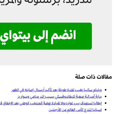
مقالات ذات صلة
ويليام ساليبا يغيب لفترة طويلة بعد تأكيد أرسنال إصابته في الظهر
بداية أميركية صعبة لليفاندوفسكي بسبب إنتر ميامي وسواريز
إيطاليا تستهدف بيب غوارديولا لقيادة نهضة المنتخب الوطني بعد الإخفاق ف
اسبانيا تنتزع كأس العالم من الأرجنتين