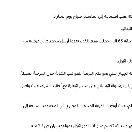
 عقب انضمامه إلى المعسكر صباح يوم المباراة.
نهائية.
ورغم انتهاء الشوط الأول بالتعادل السلبي، فإن المنتخب المصري ظهر بصورة أفضل خلال الشوط الثاني ونجح في فرض أفضليته على مجريات اللعب، إلى أن جاءت الدقيقة 65 التي حملت هدف الفوز، بعدما أرسل محمد هاني عرضية من
ي الأول.
 الجهاز الفني نحو منح الفرصة للمواهب الشابة خلال المرحلة المقبلة.
ضافتها قطر العام الماضي، قبل أن ينتقل من الأهلي إلى برشلونة الإسباني على سبيل الإعارة مع أحقية الشراء، حيث واصل
ضم 27 لاعباً، قبل السفر إلى الولايات المتحدة لخوض كأس العالم، حيث أوقعت القرعة المنتخب المصري في المجموعة السابعة إلى