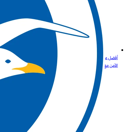
أفضل مواقع الكازينو التي تقبل بطاقات الائتمان وPaysafecard دليلك
الآمن مع Betway