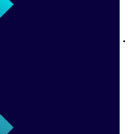
بيتواي Clubs عمان: مكافآت VIP حصرية ومزايا الولاء للاعبين عبر
الإنترنت