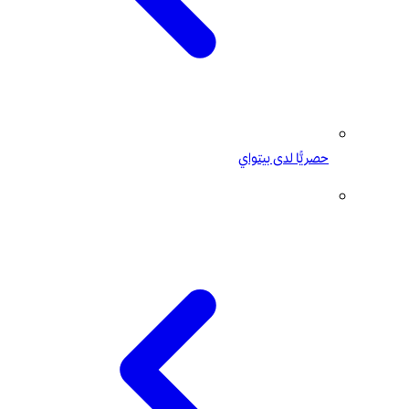
حصريًّا لدى بيتواي