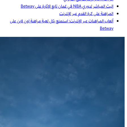
البث المباشر لدوري NBA في عُمان تابع الإثارة على Betway
المراهنة على كرة القدم عبر الإنترنت
ألعاب المراهنات عبر الإنترنت: استمتع بكل لعبة مراهنة اون لاين على
Betway