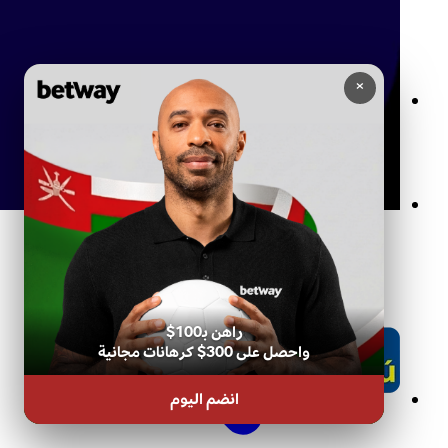
×
المحادثة المباشرة وتسجيل الدخول لدى بيتواي: دليل شامل
راهن بـ100$
واحصل على 300$ كرهانات مجانية
انضم اليوم