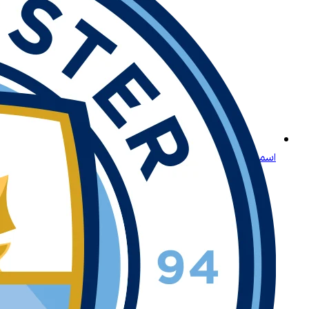
اسمح لنا بتقديم لعبة لايتنينغ روليت