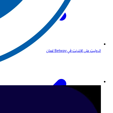
الروليت على الإنترنت في Betway عُمان