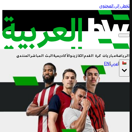
تخطى إلى المحتوى
الرياضة
مباريات كرة القدم
الكازينو
الأكاديمية
البث المباشر
المنتدى
|
عربي
|
EN
العب الآن
العب الآن