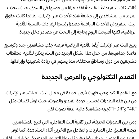
لقد أثّر تطور البث المباشر عبر الإنترنت بشكل كبير على صناعة الرياضة.
فالشبكات التلفزيونية التقليدية تفقد جزءًا من حصتها في السوق، حيث ينجذب
المزيد من المشاهدين إلى متابعة هذه الأحداث عبر الإنترنت. لطالما كانت حقوق
البث التلفزيوني للأحداث الرياضية مصدرًا رئيسيًا للإيرادات بالنسبة للأندية
الرياضية، لكنها أصبحت اليوم بحاجة إلى البحث عن مصادر دخل جديدة.
يتيح البث عبر الإنترنت أيضًا للأندية الرياضية فرصة جذب مشاهدين جدد وتوسيع
قاعدة جماهيرها. من خلال هذا الشكل الجديد من البث، يمكن للأندية استقطاب
مشجعين من دول ومناطق مختلفة، مما يسهم في زيادة شعبيتها وإيراداتها.
التقدم التكنولوجي والفرص الجديدة
مع التقدم التكنولوجي، ظهرت فرص جديدة في مجال البث المباشر عبر الإنترنت.
من بين هذه التطورات تحسين جودة الفيديو والصوت، حيث توفر تقنيات مثل
“4K” و”HDR” تجربة مشاهدة عالية الدقة بصوت نقي.
ومن بين التطورات الحديثة، تبرز تقنية البث التفاعلي، التي تتيح للمشاهدين
فرصة التعليق على المباريات والتفاعل مع الآخرين أثناء المشاهدة. كما توفر
العديد من المنصات ميزات إضافية، مثل زوايا التصوير المتعددة، وخيارات اللغات