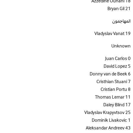
Azzedine Ounahi
18
Bryan Gil
21
المهاجمون
Vladyslav Vanat
19
Unknown
Juan Carlos
0
David Lopez
5
Donny van de Beek
6
Cristhian Stuani
7
Cristian Portu
8
Thomas Lemar
11
Daley Blind
17
Vladyslav Krapyvtsov
25
Dominik Livakovic
1
Aleksandar Andreev
43