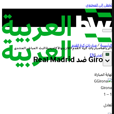
تخطى إلى المحتوى
الرئيسية
/
مباريات كرة القدم
الرياضة
مباريات كرة القدم
الكازينو
الأكاديمية
البث المباشر
المنتدى
|
عربي
|
EN
Girona
ضد
Madrid
Real
نهاية المباراة
G
Girona
1 – 1
تعادل