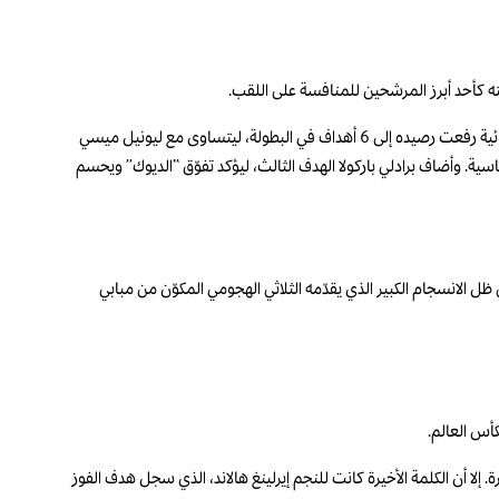
وكان مايكل أوليسيه العقل المدبّر للهجمات الفرنسية بفضل تمريراته الحاسمة وتحركاته المميّزة، بينما تكفل كيليان مبابي بترجمة الأفضلية إلى أهداف، بعدما سجل ثنائية رفعت رصيده إلى 6 أهداف في البطولة، ليتساوى مع ليونيل ميسي
لأرجنتين على الأرقام القياسية. وأضاف برادلي باركولا الهدف الثالث، ليؤكد تفوّق “الديوك” ويحسم
 الانسجام الكبير الذي يقدّمه الثلاثي الهجومي المكوّن من مبابي
يل أماد ديالو النتيجة لساحل العاج في الدقيقة 74، لتشتعل المباراة في دقائقها الأخيرة. إلا أن الكلمة الأخيرة كانت للنجم إيرلينغ هالاند، الذي سجل هدف الفوز