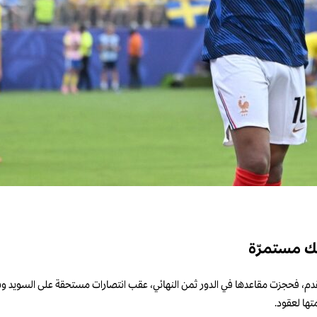
ك مستمرّة
ات فرنسا والنروج والمكسيك تقدّمها في كأس العالم 2026 لكرة القدم، فحجزت مقاعدها في الدور ثمن النهائي، عقب انتصارا
تها لعقود.