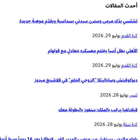
أحدث المقالات
تشلسي يدّك مرمى وسترن سيدني بسداسية ويقدّم موهبة جديدة
كرة القدم
يوليو 29, 2026
الأهلي بطل آسيا يختتم معسكره بتعادلٍ مع فولهام
كرة القدم
يوليو 29, 2026
ديوكوفيتش وسابالينكا “الزوجي الحلم” في فلاشينغ ميدوز
تنس
يوليو 28, 2026
فيلادلفيا يرحّب بالملك: سنفوز بالبطولة معك
كرة سلة
يوليو 28, 2026
باولو مالديني يستقيل من منصب المدير الفني لإيطاليا بعد 16 يوماً وسط أزمة تدريب المنتخب الوطني