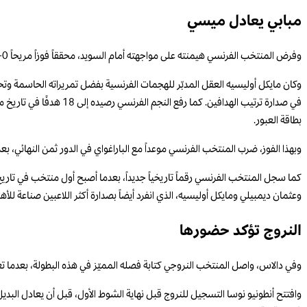
مبابي يعادل ميسي
وفرض المنتخب الفرنسي هيمنته على مواجهته أمام السويد، محققاً فوزاً مريحاً 0-3 على ملعب “ميتلايف” في نيوجيرزي، ليواصل عروضه الهجومية القوية ويؤكد مكانته كأحد أبرز المرشحين للمنافسة على اللقب.
في صدارة ترتيب الهدافين
بطاقة العبور.
وبهذا الفوز، ضرب المنتخب الفرنسي موعداً مع الباراغواي في الدور ثمن النهائي، بعدم
كما سجل المنتخب الفرنسي رقماً تاريخياً جديداً، بعدما أصبح أول منتخب في تاريخ
وعثمان ديمبيلي ومايكل أوليسيه، الذي انفرد أيضاً بصدارة أكثر اللاعبين صناعة ل
النروج تؤكد حضورها
وفي دالاس، واصل المنتخب النروجي كتابة فصله المميّز في هذه البطولة، بعدما تغلب على ساحل العاج بنتيجة 2-1، ليحقق أوّل انتصا