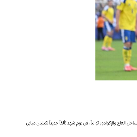
ت مستحقة على السويد وساحل العاج والإكوادور توالياً، في يوم شهد تألقاً جديداً لكيليان مبابي