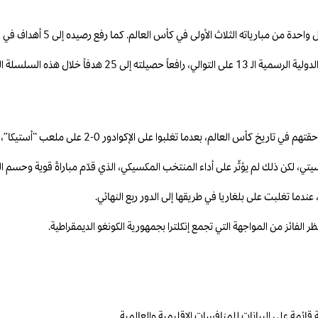
فاً خلال هذه السلسلة المميزة.
ادور 0-2 على ملعب “أستيكا”، ليحققوا أول انتصار لهم في الأدوار الإقصائية منذ 40 عاماً.
سيتي، لكن ذلك لم يؤثّر على أداء المنتخب المكسيكي، الذي قدّم مباراةً قوية وحسم
ائز من المواجهة التي تجمع إنكلترا بجمهورية الكونغو الديمقراطية.