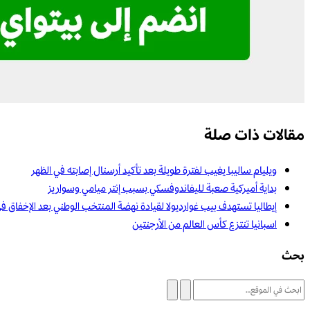
مقالات ذات صلة
ويليام ساليبا يغيب لفترة طويلة بعد تأكيد أرسنال إصابته في الظهر
بداية أميركية صعبة لليفاندوفسكي بسبب إنتر ميامي وسواريز
إيطاليا تستهدف بيب غوارديولا لقيادة نهضة المنتخب الوطني بعد الإخفاق ف
اسبانيا تنتزع كأس العالم من الأرجنتين
بحث