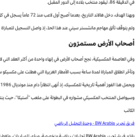
في الدقيقة 86، ليقود منتخب بلاده إلى الدور المقبل.
وبهذا الهدف، دخل هالاند التاريخ، بعدما أصبح أول لاعب منذ 72 عاماً يسجل في كل واحدة من مبارياته الثلاث الأولى في كأس العالم. كما رفع رصيده إلى 5 أهداف في البطولة، ليحتل المركز الثاني في ترتيب الهدافين خلف ميسي ومبابي.
ولم يتوقّف تألق مهاجم مانشستر سيتي عند هذا الحدّ، إذ واصل التسجيل للمباراة الدولية الرسمية الـ 13 على التوالي، رافعاً حصيلته إلى 25 هد
أصحاب الأرض مستمرّون
وفي العاصمة المكسيكية، نجح أصحاب الأرض في إنهاء واحدة من أكثر العقد التي لاحقتهم في تاريخ كأس العالم، بعدما تغلبوا على الإكو
وتأخّر انطلاق المباراة لمدة ساعة بسبب الأمطار الغزيرة التي هطلت على مكسيكو 
ويحمل هذا الفوز أهميةً تاريخية للمكسيك، إذ أنهى انتظاراً دام منذ مونديال 1986، عندما تغلبت على بلغاريا في طريقها إلى الدور ربع النهائي.
وسيواصل المنتخب المكسيكي مشواره في البطولة على ملعب “أستيكا”، حيث ينتظر الف
الكاتب
فريق تحرير BW Arabia - وحدة التحليل الرياضي
يقدّم فريق تحرير BW Arabia تحليلات رياضية متخصصة، ورؤى للمباريات، وتغطية قائمة على البيانات للمنافسات الإقليمية والعالمية.