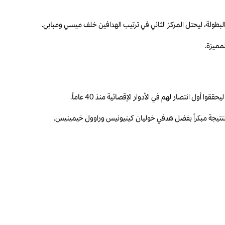
 النتيجة مبكراً بفضل هدفي خوليان كينيونيس وراوول خيمينيس.