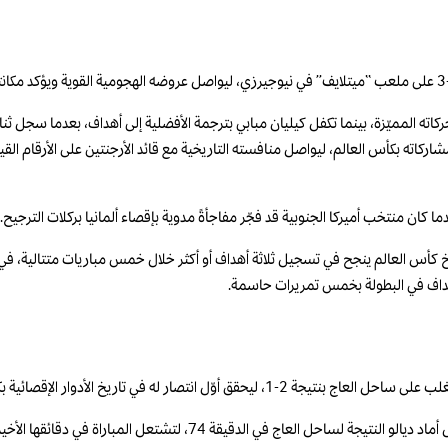
. كما رفع النجم الفرنسي رصيده إلى 18 هدفًا في تاريخ مشاركاته بكأس العالم، ليواصل منافسته التاريخية مع قائد ا
ا كان منتخب أميركا الجنوبية قد فجّر مفاجأةً مدوية بإقصاء ألمانيا بركلات الترجيح.
 كأس العالم ينجح في تسجيل ثلاثة أهداف أو أكثر خلال خمس مباريات متتالية، في ظل
لأهداف في البطولة بخمس تمريرات حاسمة.
ر له في تاريخ الأدوار الإقصائية بكأس العالم.
وافتتح أنطونيو نوسا التسجيل للنروج قبل نهاية الشوط الأول، قبل أن يعادل البد