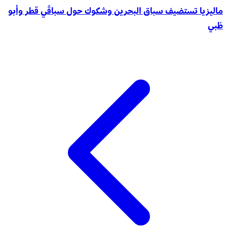
ماليزيا تستضيف سباق البحرين وشكوك حول سباقَي قطر وأبو
ظبي