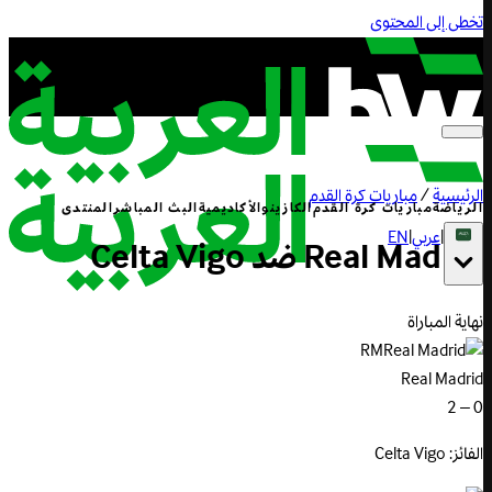
تخطى إلى المحتوى
الرئيسية
/
مباريات كرة القدم
الرياضة
مباريات كرة القدم
الكازينو
الأكاديمية
البث المباشر
المنتدى
|
عربي
|
EN
Madrid
Real
ضد
Vigo
Celta
نهاية المباراة
RM
Real Madrid
0 – 2
الفائز: Celta Vigo