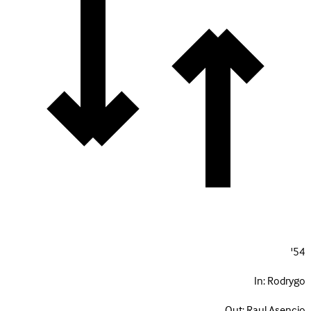
54'
In:
Rodrygo
Out:
Raul Asencio