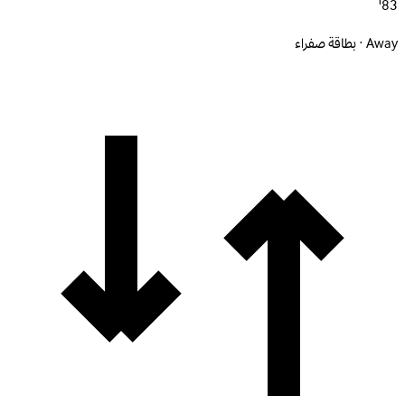
83'
Away · بطاقة صفراء