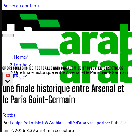
Passer au contenu
Home
/
Football
/
SPORTS
MATCHS DE FOOTBALL
CASINO
ACADEMIE
DIFFUSION EN DIRECT
BLOG
Une finale historique entre Arsenal et le Paris Saint-Germain
|
FR
|
عربي
Une finale historique entre Arsenal et
le Paris Saint-Germain
Football
Par
Équipe éditoriale BW Arabia - Unité d’analyse sportive
Publié le
juin 2, 2026 8:39 am
4 min de lecture