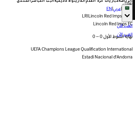
الرياضة
مباريات كرة القدم
الكازينو
الأكاديمية
البث المباشر
المنتدى
تعادل
|
عربي
|
EN
LRI
Lincoln Red Imps FC
العب الآن
العب الآن
نهاية الشوط الأول 0 – 0
UEFA Champions League Qualification
International
Estadi Nacional d'Andorra