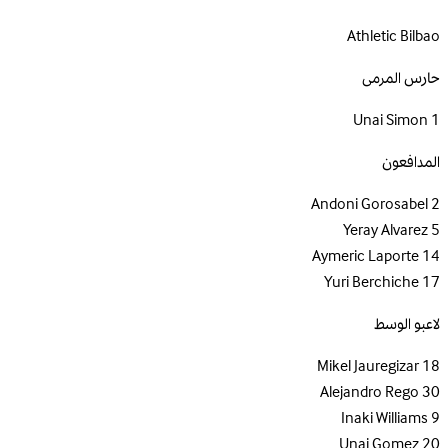
Athletic Bilbao
حارس المرمى
Unai Simon
1
المدافعون
Andoni Gorosabel
2
Yeray Alvarez
5
Aymeric Laporte
14
Yuri Berchiche
17
لاعبو الوسط
Mikel Jauregizar
18
Alejandro Rego
30
Inaki Williams
9
Unai Gomez
20