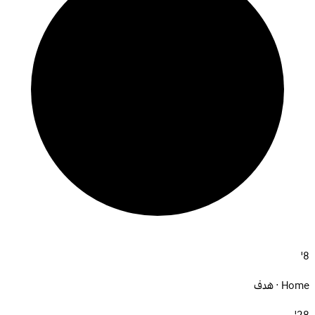
8'
Home · هدف