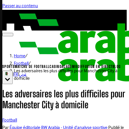
Passer au contenu
Home
/
Football
/
SPORTS
MATCHS DE FOOTBALL
CASINO
ACADEMIE
DIFFUSION EN DIRECT
BLOG
Les adversaires les plus difficiles pour Manchester City à
|
FR
|
عربي
domicile
Les adversaires les plus difficiles pour
Manchester City à domicile
Football
Par
Équipe éditoriale BW Arabia - Unité d’analyse sportive
Publié le