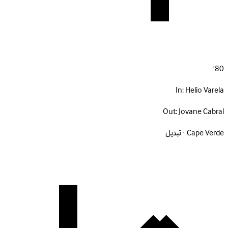
80'
In:
Helio Varela
Out:
Jovane Cabral
Cape Verde · تبديل