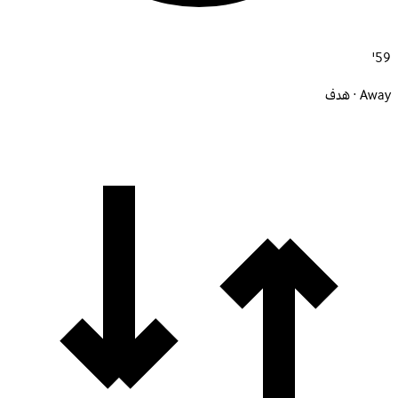
59'
Away · هدف