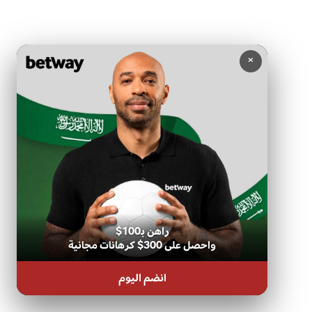
×
راهن بـ100$
واحصل على 300$ كرهانات مجانية
انضم اليوم