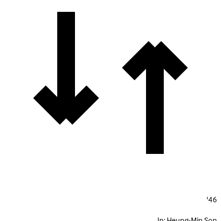
46'
In:
Heung-Min Son