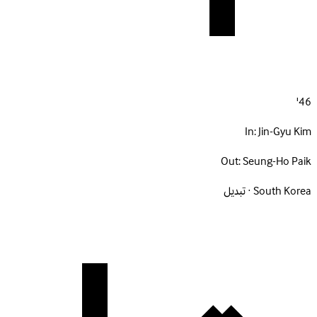
46'
In:
Jin-Gyu Kim
Out:
Seung-Ho Paik
South Korea · تبديل