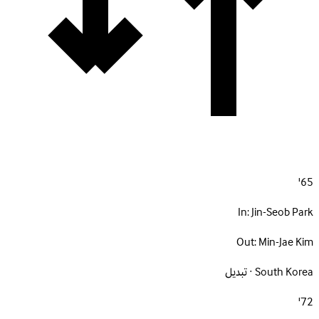
65'
In:
Jin-Seob Park
Out:
Min-Jae Kim
South Korea · تبديل
72'