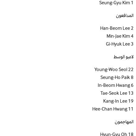
Seung-Gyu Kim
1
المدافعون
Han-Beom Lee
2
Min-Jae Kim
4
Gi-Hyuk Lee
3
لاعبو الوسط
Young-Woo Seol
22
Seung-Ho Paik
8
In-Beom Hwang
6
Tae-Seok Lee
13
Kang-In Lee
19
Hee-Chan Hwang
11
المهاجمون
Hyun-Gyu Oh
18