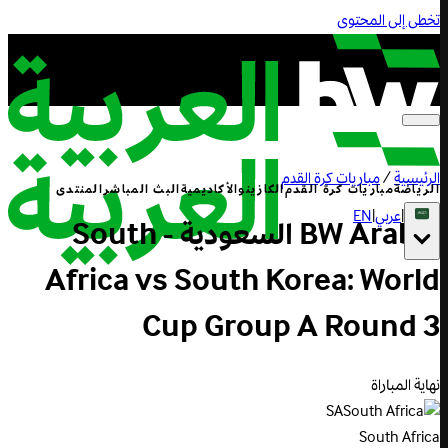
تخطى إلى المحتوى
الرئيسية
/
مباريات كرة القدم
الرياضة
مباريات كرة القدم
الكازينو
الأكاديمية
البث المباشر
المنتدى
|
عربي
|
EN
BW Arabia السعودية - South
Africa vs South Korea: World
Cup Group A Round 3
نهاية المباراة
SA
South Africa