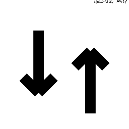
Away · بطاقة صفراء