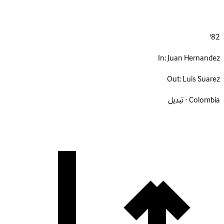
82'
In:
Juan Hernandez
Out:
Luis Suarez
Colombia · تبديل