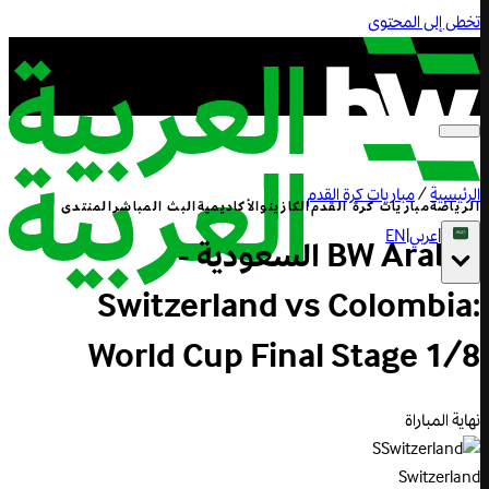
تخطى إلى المحتوى
الرئيسية
/
مباريات كرة القدم
الرياضة
مباريات كرة القدم
الكازينو
الأكاديمية
البث المباشر
المنتدى
|
عربي
|
EN
BW Arabia السعودية -
Switzerland vs Colombia:
World Cup Final Stage 1/8
نهاية المباراة
S
Switzerland