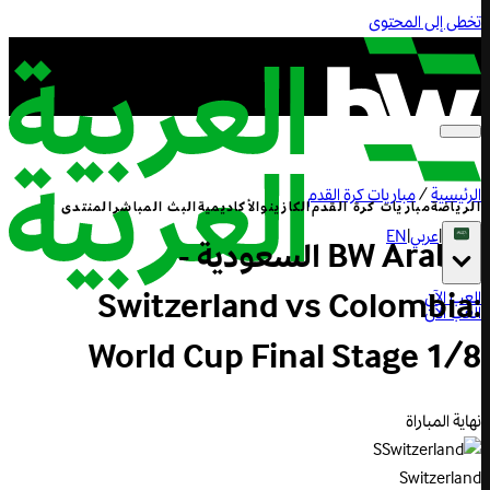
تخطى إلى المحتوى
الرئيسية
/
مباريات كرة القدم
الرياضة
مباريات كرة القدم
الكازينو
الأكاديمية
البث المباشر
المنتدى
|
عربي
|
EN
BW Arabia السعودية -
Switzerland vs Colombia:
العب الآن
العب الآن
World Cup Final Stage 1/8
نهاية المباراة
S
Switzerland