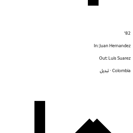
82'
In:
Juan Hernandez
Out:
Luis Suarez
Colombia · تبديل