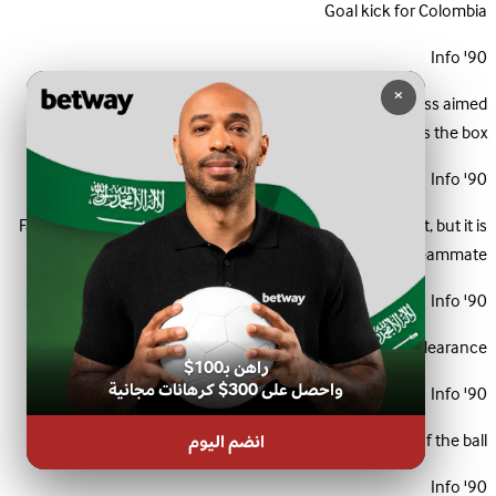
Goal kick for Colombia
Info
90'
×
Davinson Sanchez from Colombia intercepts a cross aimed
towards the box.
Info
90'
Fabian Rieder swings in the ball from a corner on the right, but it is
nowhere near a teammate.
Info
90'
Johan Mojica relieves the pressure with a clearance
راهن بـ100$
واحصل على 300$ كرهانات مجانية
Info
90'
Switzerland are in control of the ball.
انضم اليوم
Info
90'