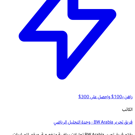
راهن بـ100$ واحصل على 300$
الكاتب
فريق تحرير BW Arabia - وحدة التحليل الرياضي
يقدّم فريق تحرير BW Arabia تحليلات رياضية متخصصة، ورؤى للمباريات،