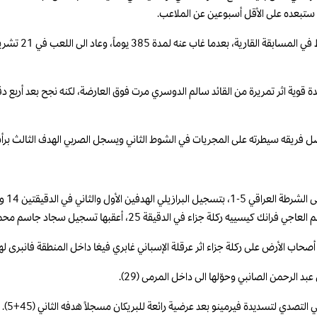
 ستبعده على الأقل أسبوعين عن الملاعب.
ل منذ البداية، وكاد ميتروفيتش يفتتح التسجيل في الدقيقة 11 بتسديدة قوية اثر تمريرة من القائد سالم الدوسري مرت فو
الرحمن الصانبي وحوّلها الى داخل المرمى (29).