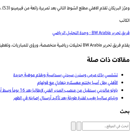
وعزّز البريكان تقدّم الاهلي مطلع الشوط الثاني بعد تمريرة رائعة من فيرمينو (53). وأضاف محرز الرابع بتسديدة اثر تمريرة من البريكان (61)، قبل أن يختتم المهرجان بهدفه الشخصي الثاني والخامس لفريقه اثر عرضية من البريكان (65).
الكاتب
فريق تحرير BW Arabia - وحدة التحليل الرياضي
يقدّم فريق تحرير BW Arabia تحليلات رياضية متخصصة، ورؤى للمباريات، وتغطية قائمة على البيانات للمنافسات الإقليمية والعالمية.
مقالات ذات صلة
تشلسي يدّك مرمى وسترن سيدني بسداسية ويقدّم موهبة جديدة
الأهلي بطل آسيا يختتم معسكره بتعادلٍ مع فولهام
باولو مالديني يستقيل من منصب المدير الفني لإيطاليا بعد 16 يوماً وسط أزمة تدريب المنتخب الوطني
ويليام ساليبا يغيب لفترة طويلة بعد تأكيد أرسنال إصابته في الظهر
بحث