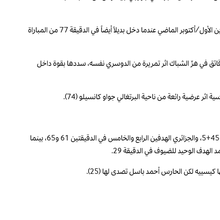
وبدا نيمار مستاءً بعد خروجه إلى مقاعد البدلاء، وهو الذي يعتمد “الزعيم” عليه فقط في المسابقة القارية، بعدما غاب عنه لمدة 385 يوماً، وعاد الى اللعب في 21 تشرين الأول/أكتوبر الماضي عندما دخل بديلاً أيضاً في الدقيقة 77 من المباراة
ق العارضة، لكنه نجح بعد أربع دقائق في هزّ الشباك اثر تمريرة من الدوسري نفسه، سددها بقوة داخل
في المقابل، قاد النجمان روبرتو فيرمينو ورياض محرز فريقهما الأهلي الى الفوز على الشرطة العراقي 5-1، بتسجيل البرازيلي الهدفين الأول والثاني في الدقيقتين 14 و45+5، والجزائري الهدفين الرابع والخامس في الدقيقتين 61 و65، بينما