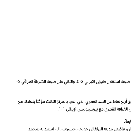
تابع الهلال والأهلي السعوديين تحقيق الانتصارات في مسابقة دوري ابطال آسيا للنخبة لكرة القدم بوصول كلٍّ منهما الى فوزه الرابع على التوالي، وذلك بتغلب الاول على ضيفه استقلال طهران الايراني 3-0، والثاني على ضيفه الشرطة العراقي 5-
ة، بعدما جمعا 12 نقطة مع أفضلية فارق الاهداف للأول، ليتقدّما بفارق أربع نقاط عن السد القطري الذي انفرد بالمركز الثالث مؤقتاً بتعادله مع
 إصابة نجمه البرازيلي نيمار الذي دخل بديلاً مطلع الشوط الثاني، وتحديداً في الدقيقة 58 بدلاً من عبدالله الحمدان، فاضطر مدربه البرتغالي جورجي جيسوس الى استبداله بمحمد