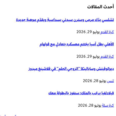
أحدث المقالات
تشلسي يدّك مرمى وسترن سيدني بسداسية ويقدّم موهبة جديدة
كرة القدم
يوليو 29, 2026
الأهلي بطل آسيا يختتم معسكره بتعادلٍ مع فولهام
كرة القدم
يوليو 29, 2026
ديوكوفيتش وسابالينكا “الزوجي الحلم” في فلاشينغ ميدوز
تنس
يوليو 28, 2026
فيلادلفيا يرحّب بالملك: سنفوز بالبطولة معك
كرة سلة
يوليو 28, 2026