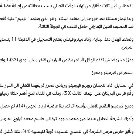
القحطاني قبل ثلاث دقائق من نهاية الوقت الاصلي بسبب معاناته من إصابة عضلية
ضد المضيف العين الإماراتي حامل اللقب في الجولة الثالثة.
وضغط الهلا
المرمى.
وعزّز ميتروفيتش تقدّم الهلال اثر تمريرة من البرازيلي الآخر رينان لودي (33)، ليواصل فريقه سيطرته على المجريات في الشوط الثاني ويسجل الصربي الهدف الثالث برأسية اثر عرضية رائعة من ناحية البرتغالي جواو كانسيلو (74).
استعراض فيرمينو ومحرز
وقّع فراس البريكان على الهدف الثالث (53)، وذلك في اللقاء الذي أهدر خلاله زميلهم العاجي فرانك كيسييه ركلة جزاء في الدقيقة 25، أعقبها تسجيل سجاد جاسم محمد الهدف الوحيد للضيوف في الدقيقة 29.
ومنح فيرمينو التقدم للأهلي برأسية اثر تمريرة عرضية لزياد الجهني (14)، ثم حصل أصحاب الأرض على ركلة جزاء اثر عرقلة الإسباني غابري فيغا داخل المنطقة فانبرى لها كيسييه لكن الحارس أحمد باسل تصدى لها (25).
وأدرك الشرطة التعادل عندما مرر محمد داوود كرة الى جاسم محمد فراوغ الحارس عبد 
وتألق حارس مرمى الشرطة في التصدي لتسديدة قوية لكيسييه (44)، لكنه فشل في التصدي لتسديدة فيرمينو بعد عرضية رائعة للبريكان مسجلاً هدفه الثاني (45+5).