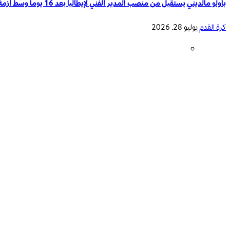
باولو مالديني يستقيل من منصب المدير الفني لإيطاليا بعد 16 يوماً وسط أزمة تدريب المنتخب الوطني
كرة القدم
يوليو 28, 2026