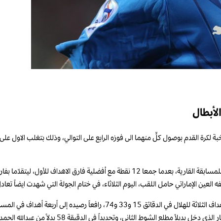
لأبطال
وعزّز الهلال والأهلي صدارتهما في المجموعة الموحّدة استناداً الى الصيغة الجديدة للمسابقة القاري
رافعاً رصيده إلى أربعة أهداف في المسابقة.
لكن فرحة الهلال ما لبثت ان تعكَّرت في الدقيقة 87 بتجدّد