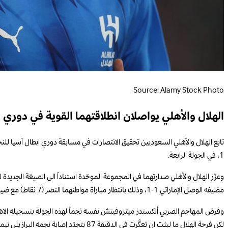
Source: Alamy Stock Photo
الهلال والأهلي يواصلان انطلاقتهما القوية في دوري ا
1، في الجولة الرابعة.
مضيفه الوصل الإماراتي 1-1، وذلك بانتظار مباراة مواطنهما النصر (7 نقاط) مع ضيفه العين الإماراتي حامل اللقب، اليوم الثلاثاء، في ختام الجولة التي شهدت ايضاً تعادل الغرافة القطري مع بيرسيبوليس الإيراني 1-1.
وفرض المهاجم الصربي ألكسندر ميتروفيتش نفسه نجماً لهذه الجولة بتسجيله الاهداف الثلاثة للهلال في الدقائق 15 و33 و74، 