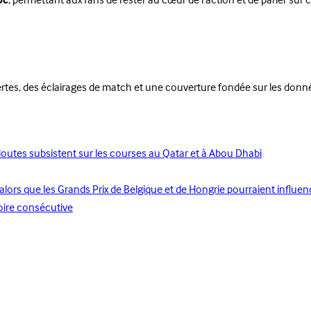
oc
, permettant aux fans de rester au cœur de l’action et de parier su
pertes, des éclairages de match et une couverture fondée sur les donn
 doutes subsistent sur les courses au Qatar et à Abou Dhabi
rs que les Grands Prix de Belgique et de Hongrie pourraient influence
oire consécutive