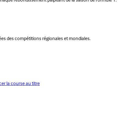
r chaque rebondissement palpitant de la saison de Formule 1.
ées des compétitions régionales et mondiales.
r la course au titre