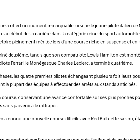
ne a offert un moment remarquable lorsque le jeune pilote italien de 
u début de sa carrière dans la catégorie reine du sport automobile. An
victoire pleinement méritée lors d’une course riche en suspense et e
miné deuxième, tandis que son compatriote Lewis Hamilton est monté s
re pilote Ferrari, le Monégasque Charles Leclerc, a terminé quatrième.
ases, les quatre premiers pilotes échangeant plusieurs fois leurs posi
int la plupart des équipes à effectuer des arrêts aux stands anticipés.
de la course, conservant une avance confortable sur ses plus proches po
s sans parvenir à le rattraper.
 connu une nouvelle course difficile avec Red Bull cette saison, ét