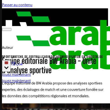
Passer au contenu
Auteur
SPORTS
MATCHS DE FOOTBALL
CASINO
ACADEMIE
DIFFUSION EN DIRECT
BLOG
Équipe éditoriale BW Arabia - Unité
|
FR
|
عربي
d’analyse sportive
Jouez maintenant
Jouez maintenant
L’équipe éditoriale de BW Arabia propose des analyses sportives
expertes, des éclairages de match et une couverture fondée sur
les données des compétitions régionales et mondiales.