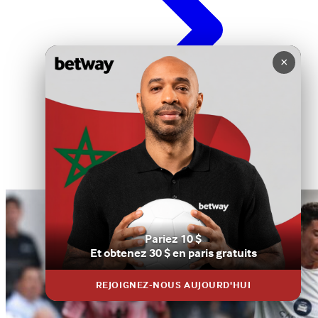
×
Pariez 10 $
Et obtenez 30 $ en paris gratuits
REJOIGNEZ-NOUS AUJOURD'HUI