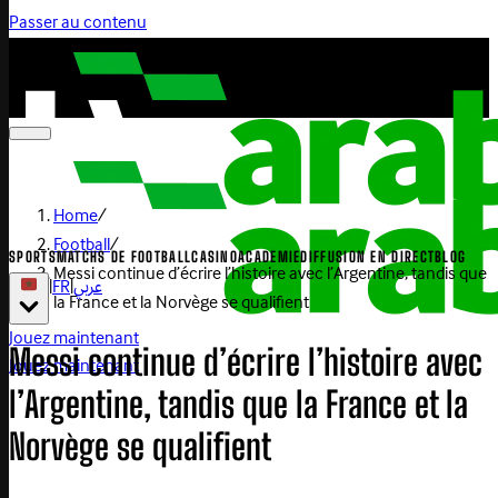
Passer au contenu
Home
/
Football
/
SPORTS
MATCHS DE FOOTBALL
CASINO
ACADEMIE
DIFFUSION EN DIRECT
BLOG
Messi continue d’écrire l’histoire avec l’Argentine, tandis que
|
FR
|
عربي
la France et la Norvège se qualifient
Jouez maintenant
Messi continue d’écrire l’histoire avec
Jouez maintenant
l’Argentine, tandis que la France et la
Norvège se qualifient