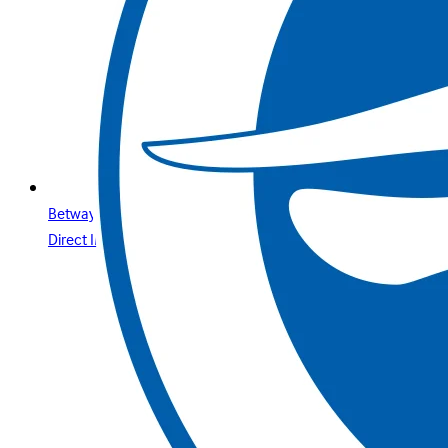
Betway Live Casino au Maroc: Une Expérience de Casino en
Direct Immersive et Sécurisée