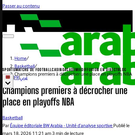
Passer au contenu
Home
/
Basketball
/
SPORTS
MATCHS DE FOOTBALL
CASINO
ACADEMIE
DIFFUSION EN DIRECT
BLOG
Champions premiers à décrocher une place en playoffs NBA
|
FR
|
عربي
Champions premiers à décrocher une
place en playoffs NBA
Basketball
Par
Équipe éditoriale BW Arabia - Unité d’analyse sportive
Publié le
mars 18, 2026 11:21 am
3 min de lecture