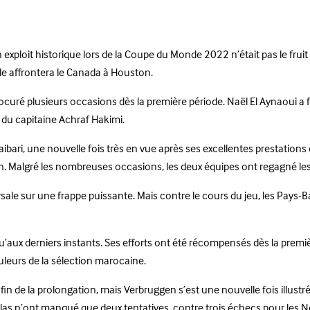
ploit historique lors de la Coupe du Monde 2022 n’était pas le fruit du
le affrontera le Canada à Houston.
uré plusieurs occasions dès la première période. Naël El Aynaoui a fail
du capitaine Achraf Hakimi.
aibari, une nouvelle fois très en vue après ses excellentes prestatio
. Malgré les nombreuses occasions, les deux équipes ont regagné les 
rsale sur une frappe puissante. Mais contre le cours du jeu, les Pays-
’aux derniers instants. Ses efforts ont été récompensés dès la premi
ouleurs de la sélection marocaine.
 la fin de la prolongation, mais Verbruggen s’est une nouvelle fois illus
’Atlas n’ont manqué que deux tentatives, contre trois échecs pour les 