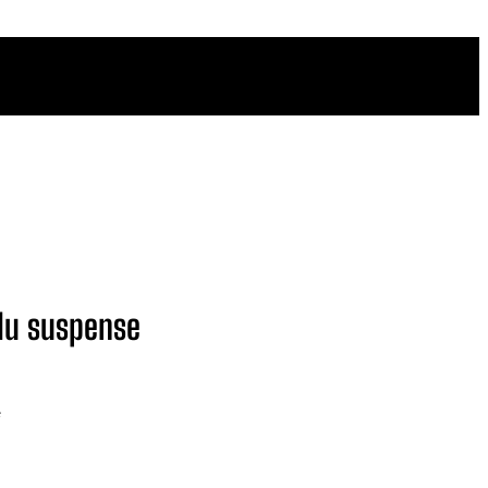
 du suspense
e