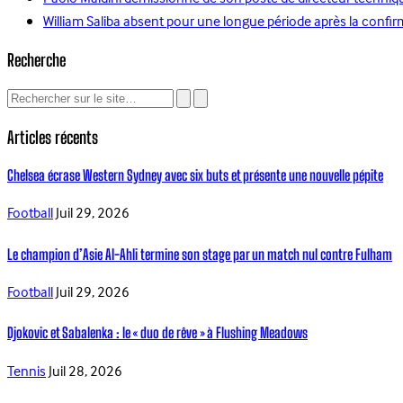
William Saliba absent pour une longue période après la confir
Recherche
Articles récents
Chelsea écrase Western Sydney avec six buts et présente une nouvelle pépite
Football
Juil 29, 2026
Le champion d’Asie Al-Ahli termine son stage par un match nul contre Fulham
Football
Juil 29, 2026
Djokovic et Sabalenka : le « duo de rêve » à Flushing Meadows
Tennis
Juil 28, 2026