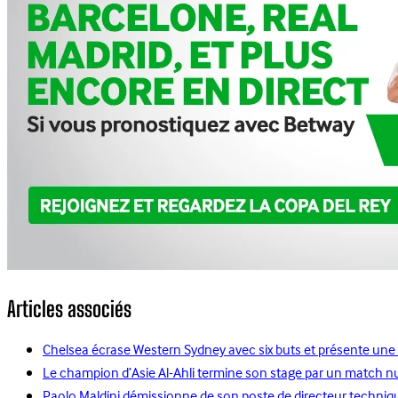
Articles associés
Chelsea écrase Western Sydney avec six buts et présente une 
Le champion d’Asie Al-Ahli termine son stage par un match n
Paolo Maldini démissionne de son poste de directeur technique 