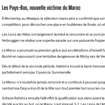
Les Pays-Bas, nouvelle victime du Maroc
À Monterrey, au Mexique, la sélection marocaine a confirmé que son ex
compétition, pour décrocher une place en huitièmes de finale, où el
Les Lions de l’Atlas ont largement dominé la rencontre et se sont proc
Verbruggen ne réalise une superbe parade sur une puissante frappe 
Le Maroc a poursuivi sa pression grâce aux accélérations d’Ismaël S
illustré en repoussant une tentative dangereuse de Micky van de Ven
Dès le début de la seconde période, Hakimi a trouvé la barre transve
parfaitement servi par Crysencio Summerville.
Le Maroc n’a toutefois jamais renoncé et a continué à pousser jusqu
central Issa Diop a inscrit de la tête son tout premier but sous les c
Sofiane Rahimi a ensuite failli offrir la qualification aux siens avant
décidé aux tirs au but, où le Maroc s’est imposé 3-2. Les Lions de l