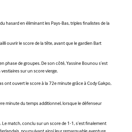
 hasard en éliminant les Pays-Bas, triples finalistes de la
li ouvrir le score de la tête, avant que le gardien Bart
ns en phase de groupes. De son côté, Yassine Bounou s’est
vestiaires sur un score vierge.
Bas ont ouvert le score à la 72e minute grâce à Cody Gakpo,
ère minute du temps additionnel, lorsque le défenseur
tré. Le match, conclu sur un score de 1-1, s’est finalement
Néerlandais, poursuivant ainsi leur remarquable aventure