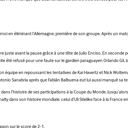
urnoi en éliminant l’Allemagne, première de son groupe. Après un matc
juste avant la pause grâce à une tête de Julio Enciso. En seconde péri
suite été refusé pour une faute sur le gardien paraguayen Orlando Gil,
 son équipe en repoussant les tentatives de Kai Havertz et Nick Woltem
ntonio Sanabria après que Fabián Balbuena eut lui aussi manqué sa te
t dans l’histoire de ses participations à la Coupe du Monde. Jusqu’alor
ty dans son histoire mondiale, celui d’Uli Stielike face à la France e
Japon sur le score de 2-1.