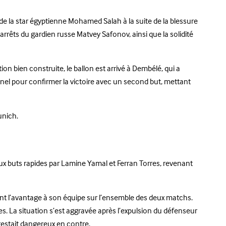
 la star égyptienne Mohamed Salah à la suite de la blessure
s arrêts du gardien russe Matvey Safonov, ainsi que la solidité
ion bien construite, le ballon est arrivé à Dembélé, qui a
nnel pour confirmer la victoire avec un second but, mettant
unich.
deux buts rapides par Lamine Yamal et Ferran Torres, revenant
nt l’avantage à son équipe sur l’ensemble des deux matchs.
es. La situation s’est aggravée après l’expulsion du défenseur
 restait dangereux en contre.