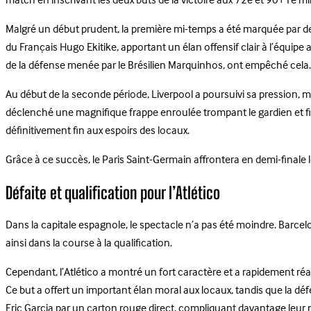
match en inscrivant les deux buts de la victoire aux 72e et 90+1e m
Malgré un début prudent, la première mi-temps a été marquée par de
du Français Hugo Ekitike, apportant un élan offensif clair à l’équipe an
de la défense menée par le Brésilien Marquinhos, ont empêché cela.
Au début de la seconde période, Liverpool a poursuivi sa pression, mais
déclenché une magnifique frappe enroulée trompant le gardien et fini
définitivement fin aux espoirs des locaux.
Grâce à ce succès, le Paris Saint-Germain affrontera en demi-finale 
Défaite et qualification pour l’Atlético
Dans la capitale espagnole, le spectacle n’a pas été moindre. Barcelo
ainsi dans la course à la qualification.
Cependant, l’Atlético a montré un fort caractère et a rapidement r
Ce but a offert un important élan moral aux locaux, tandis que la dé
Eric Garcia par un carton rouge direct, compliquant davantage leur mi