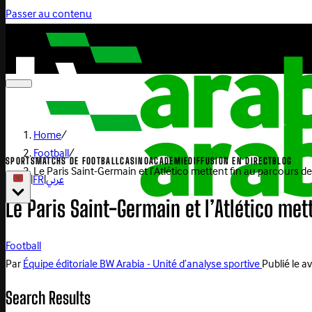
Passer au contenu
Home
/
Football
/
SPORTS
MATCHS DE FOOTBALL
CASINO
ACADEMIE
DIFFUSION EN DIRECT
BLOG
Le Paris Saint-Germain et l’Atlético mettent fin au parcours d
|
FR
|
عربي
Le Paris Saint-Germain et l’Atlético met
Football
Par
Équipe éditoriale BW Arabia - Unité d’analyse sportive
Publié le
av
Search Results