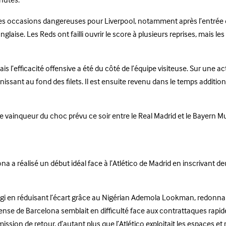
inutes.
s occasions dangereuses pour Liverpool, notamment après l’entrée de
glaise. Les Reds ont failli ouvrir le score à plusieurs reprises, mais le
 l’efficacité offensive a été du côté de l’équipe visiteuse. Sur une act
ssant au fond des filets. Il est ensuite revenu dans le temps additio
le vainqueur du choc prévu ce soir entre le Real Madrid et le Bayern M
na a réalisé un début idéal face à l’Atlético de Madrid en inscrivant 
éagi en réduisant l’écart grâce au Nigérian Ademola Lookman, redonna
fense de Barcelona semblait en difficulté face aux contrattaques rapid
ssion de retour, d’autant plus que l’Atlético exploitait les espaces et