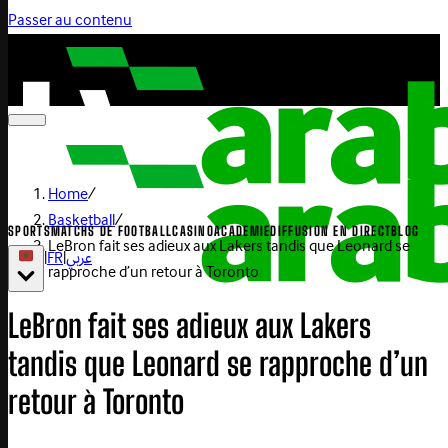
Passer au contenu
Home
/
Basketball
/
SPORTS
MATCHS DE FOOTBALL
CASINO
ACADEMIE
DIFFUSION EN DIRECT
BLOG
LeBron fait ses adieux aux Lakers tandis que Leonard se
|
FR
|
عربي
rapproche d’un retour à Toronto
LeBron fait ses adieux aux Lakers
tandis que Leonard se rapproche d’un
retour à Toronto