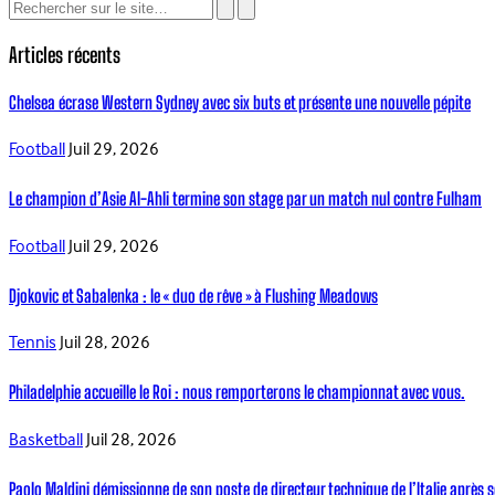
Articles récents
Chelsea écrase Western Sydney avec six buts et présente une nouvelle pépite
Football
Juil 29, 2026
Le champion d’Asie Al-Ahli termine son stage par un match nul contre Fulham
Football
Juil 29, 2026
Djokovic et Sabalenka : le « duo de rêve » à Flushing Meadows
Tennis
Juil 28, 2026
Philadelphie accueille le Roi : nous remporterons le championnat avec vous.
Basketball
Juil 28, 2026
Paolo Maldini démissionne de son poste de directeur technique de l’Italie après s