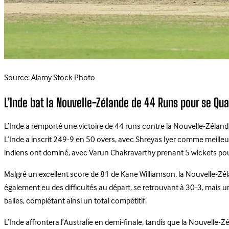
Source: Alamy Stock Photo
L’Inde bat la Nouvelle-Zélande de 44 Runs pour se Qual
L’Inde a remporté une victoire de 44 runs contre la Nouvelle-Zélande 
L’Inde a inscrit 249-9 en 50 overs, avec Shreyas Iyer comme meilleu
indiens ont dominé, avec Varun Chakravarthy prenant 5 wickets pour 4
Malgré un excellent score de 81 de Kane Williamson, la Nouvelle-Zéla
également eu des difficultés au départ, se retrouvant à 30-3, mais u
balles, complétant ainsi un total compétitif.
L’Inde affrontera l’Australie en demi-finale, tandis que la Nouvelle-Z