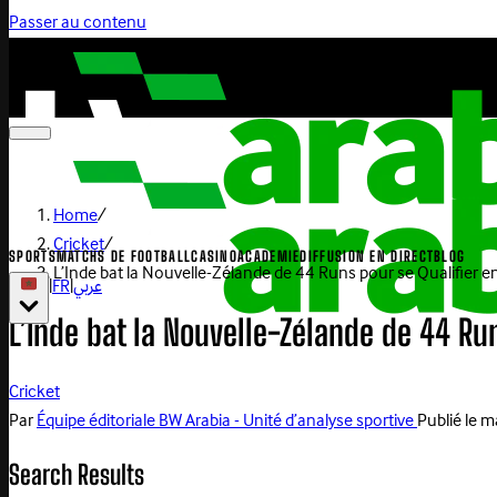
Passer au contenu
Home
/
Cricket
/
SPORTS
MATCHS DE FOOTBALL
CASINO
ACADEMIE
DIFFUSION EN DIRECT
BLOG
L’Inde bat la Nouvelle-Zélande de 44 Runs pour se Qualifier en
|
FR
|
عربي
L’Inde bat la Nouvelle-Zélande de 44 Run
Cricket
Par
Équipe éditoriale BW Arabia - Unité d’analyse sportive
Publié le
ma
Search Results